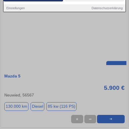
Einstellungen
Datenschutzerklärung
Mazda 5
5.900 €
Neuwied, 56567
130.000 km
Diesel
85 kw (116 PS)
★
➦
➜