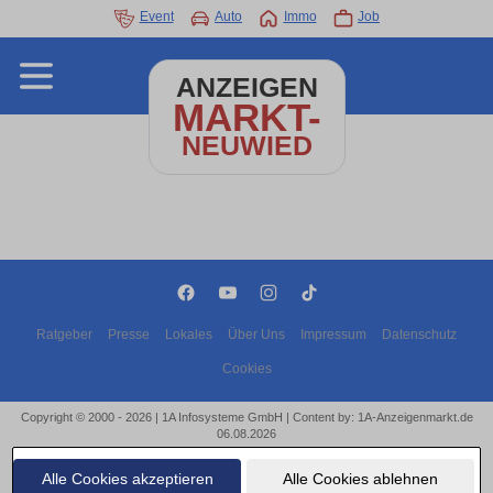
Event
Auto
Immo
Job
ANZEIGEN
MARKT-
NEUWIED
Ratgeber
Presse
Lokales
Über Uns
Impressum
Datenschutz
Cookies
Copyright © 2000 - 2026 | 1A Infosysteme GmbH | Content by: 1A-Anzeigenmarkt.de
06.08.2026
Alle Cookies akzeptieren
Alle Cookies ablehnen