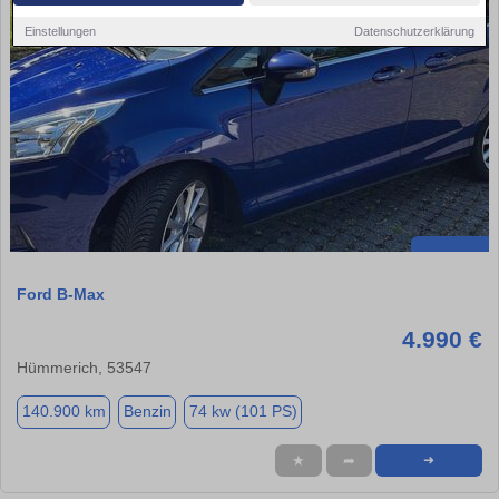
Einstellungen
Datenschutzerklärung
Ford B-Max
4.990 €
Hümmerich, 53547
140.900 km
Benzin
74 kw (101 PS)
★
➦
➜