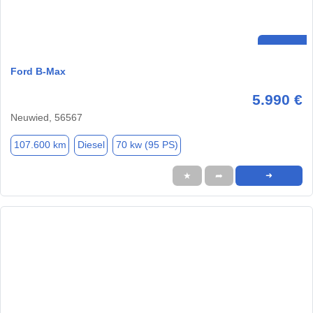
Ford B-Max
5.990 €
Neuwied, 56567
107.600 km
Diesel
70 kw (95 PS)
★
➦
➜