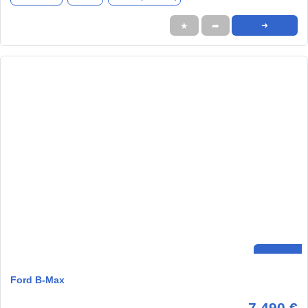
★
➦
➜
Ford B-Max
7.490 €