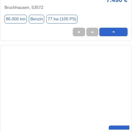
Bruchhausen, 53572
86.000 km
Benzin
77 kw (105 PS)
★
➦
➜