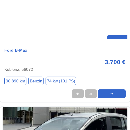
Ford B-Max
3.700 €
Koblenz, 56072
90.890 km
Benzin
74 kw (101 PS)
★
➦
➜