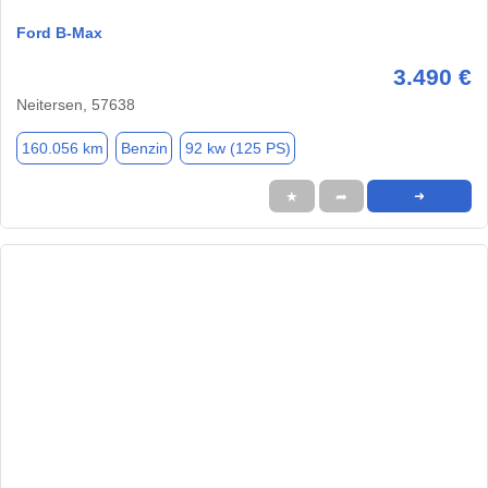
Ford B-Max
3.490 €
Neitersen, 57638
160.056 km
Benzin
92 kw (125 PS)
★
➦
➜