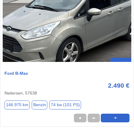
Ford B-Max
2.490 €
Neitersen, 57638
146.975 km
Benzin
74 kw (101 PS)
★
➦
➜