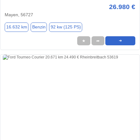
26.980 €
Mayen, 56727
16.632 km
Benzin
92 kw (125 PS)
★
➦
➜