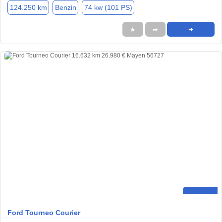
124.250 km
Benzin
74 kw (101 PS)
★
➦
➜
Ford Tourneo Courier