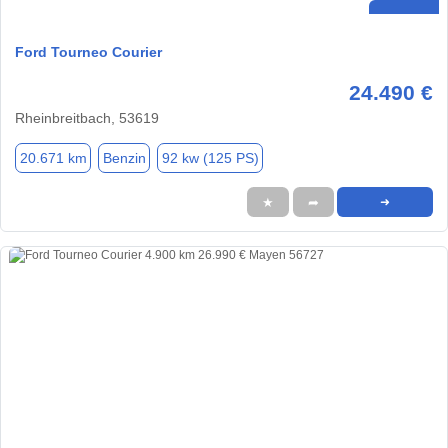
Ford Tourneo Courier
24.490 €
Rheinbreitbach, 53619
20.671 km
Benzin
92 kw (125 PS)
★
➦
➜