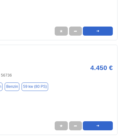
★
➦
➜
4.450 €
, 56736
m
Benzin
59 kw (80 PS)
★
➦
➜