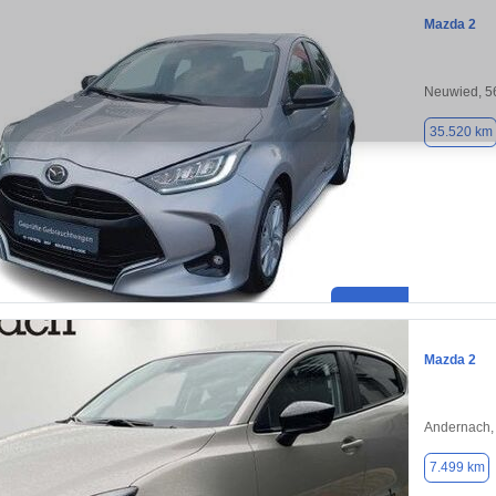
Mazda 2
Neuwied, 5
35.520 km
Mazda 2
Andernach,
7.499 km