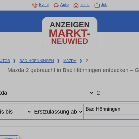
Event
Auto
Immo
Job
ANZEIGEN
MARKT-
NEUWIED
UTOS
❯
BAD-HOENNINGEN
❯
MAZDA
❯
2
Mazda 2 gebraucht in Bad Hönningen entdecken – G
×