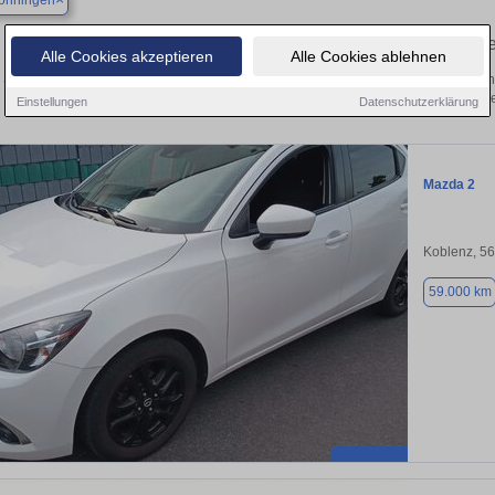
önningen
Finden Sie in Bad Hönningen Ihren g
Alle Cookies akzeptieren
Alle Cookies ablehnen
Sie in Bad Hönningen einen Mazda 2 Gebrauchtwagen? Entdecken Sie gebraucht
von privat und vom Händle
Einstellungen
Datenschutzerklärung
Mazda 2
Koblenz, 5
59.000 km