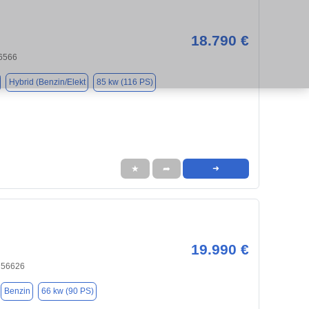
18.790 €
6566
Hybrid (Benzin/Elekt
85 kw (116 PS)
★
➦
➜
19.990 €
 56626
Benzin
66 kw (90 PS)