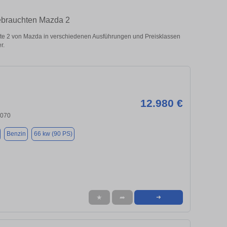
ebrauchten Mazda 2
e 2 von Mazda in verschiedenen Ausführungen und Preisklassen
r.
12.980 €
6070
Benzin
66 kw (90 PS)
★
➦
➜