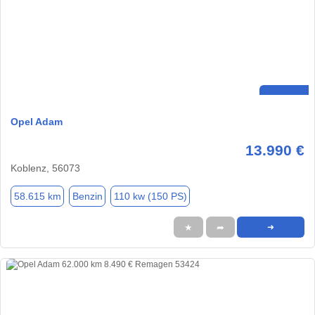
Opel Adam
13.990 €
Koblenz, 56073
58.615 km
Benzin
110 kw (150 PS)
★
➦
➜