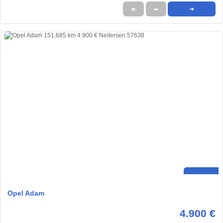
★
➦
➜
Opel Adam
4.900 €