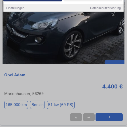
Einstellungen
Datenschutzerklärung
Opel Adam
4.400 €
Marienhausen, 56269
165.000 km
Benzin
51 kw (69 PS)
★
➦
➜