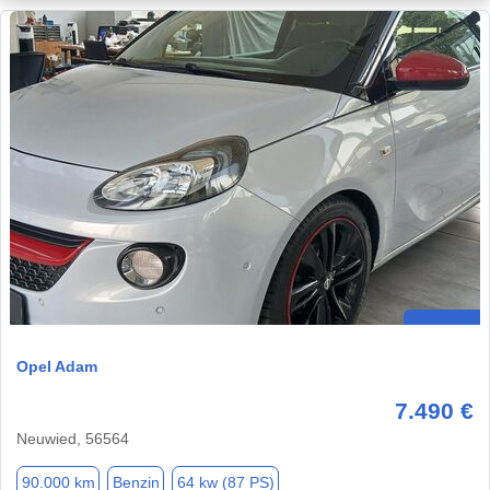
Opel Adam
7.490 €
Neuwied, 56564
90.000 km
Benzin
64 kw (87 PS)