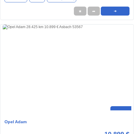
★
➦
➜
Opel Adam
10.899 €