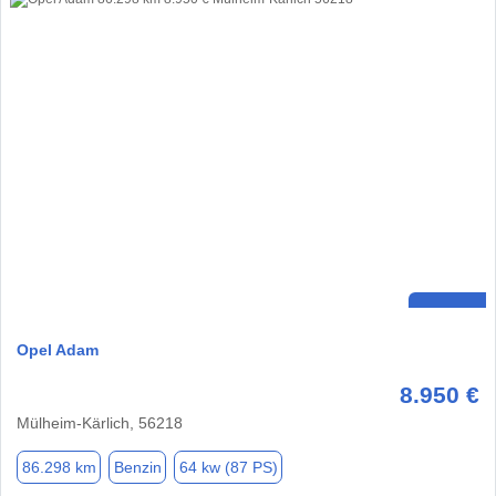
Opel Adam
8.950 €
Mülheim-Kärlich, 56218
86.298 km
Benzin
64 kw (87 PS)