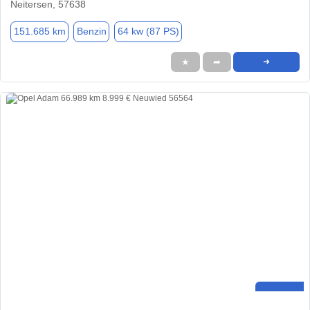
Neitersen, 57638
151.685 km
Benzin
64 kw (87 PS)
★
➦
➜