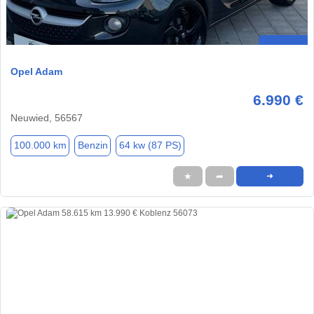
Opel Adam
6.990 €
Neuwied, 56567
100.000 km
Benzin
64 kw (87 PS)
★
➦
➜