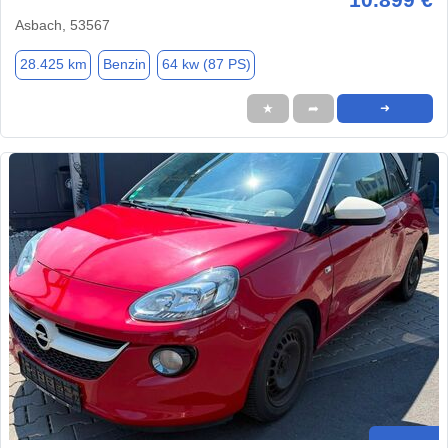
Asbach, 53567
28.425 km
Benzin
64 kw (87 PS)
★
➦
➜