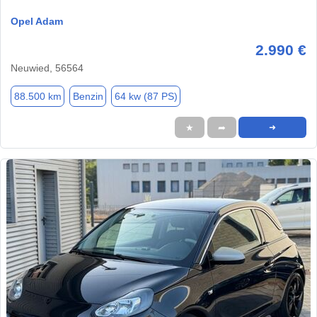
Opel Adam
2.990 €
Neuwied, 56564
88.500 km
Benzin
64 kw (87 PS)
★
➦
➜