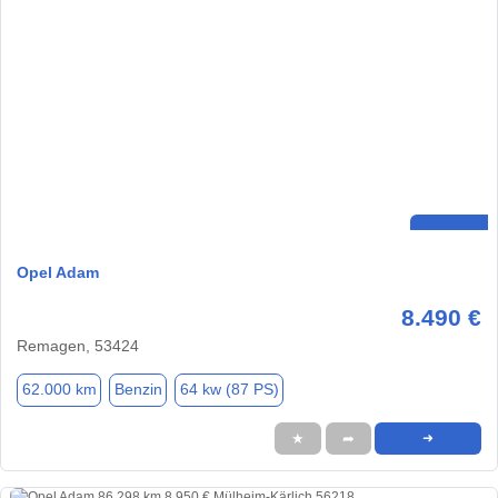
Opel Adam
8.490 €
Remagen, 53424
62.000 km
Benzin
64 kw (87 PS)
★
➦
➜