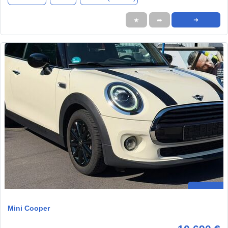
★
➦
➜
Mini Cooper