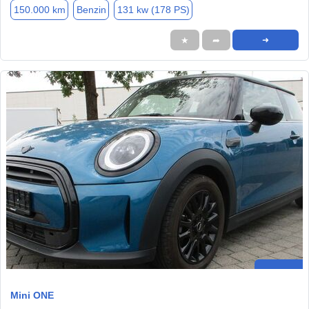
150.000 km
Benzin
131 kw (178 PS)
★
➦
➜
Mini ONE