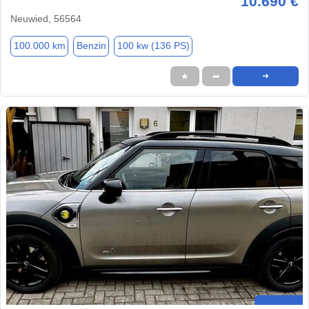
10.690 €
Neuwied, 56564
100.000 km
Benzin
100 kw (136 PS)
★
➦
➜