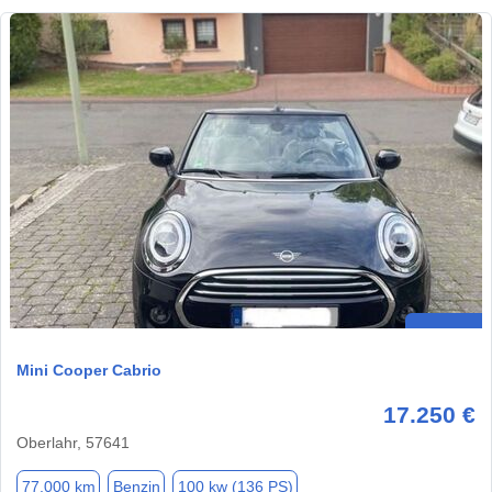
Mini Cooper Cabrio
17.250 €
Oberlahr, 57641
77.000 km
Benzin
100 kw (136 PS)