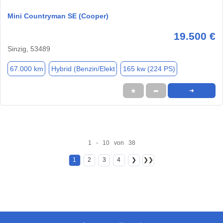
Mini Countryman SE (Cooper)
19.500 €
Sinzig, 53489
67.000 km
Hybrid (Benzin/Elekt
165 kw (224 PS)
★
➦
➜
1 - 10 von 38
1
2
3
4
❯
❯❯