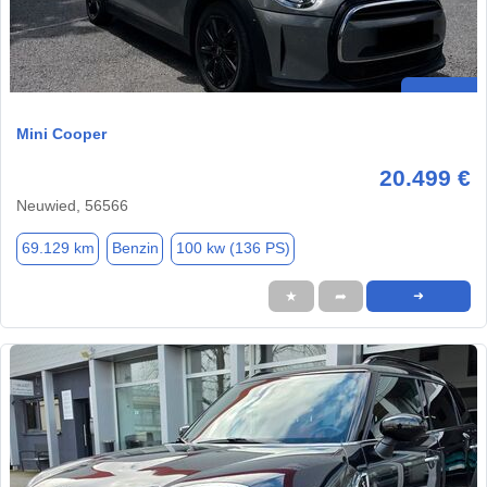
Mini Cooper
20.499 €
Neuwied, 56566
69.129 km
Benzin
100 kw (136 PS)
★
➦
➜