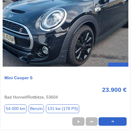
Mini Cooper S
23.900 €
Bad Honnef/Rottbitze, 53604
54.000 km
Benzin
131 kw (178 PS)
★
➦
➜