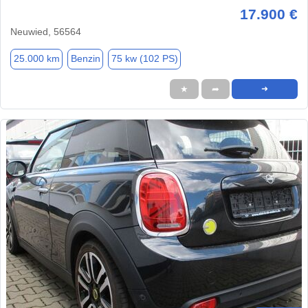
17.900 €
Neuwied, 56564
25.000 km
Benzin
75 kw (102 PS)
★
➦
➜