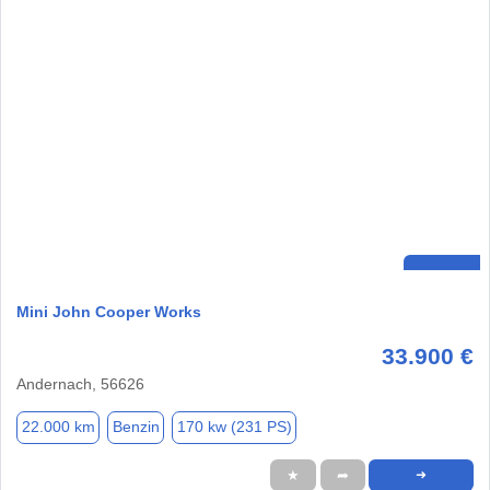
Mini John Cooper Works
33.900 €
Andernach, 56626
22.000 km
Benzin
170 kw (231 PS)
★
➦
➜