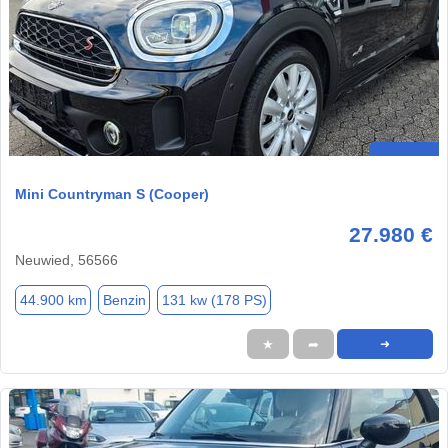
Mini Countryman S (Cooper)
27.980 €
Neuwied, 56566
44.900 km
Benzin
131 kw (178 PS)
★
➦
➜