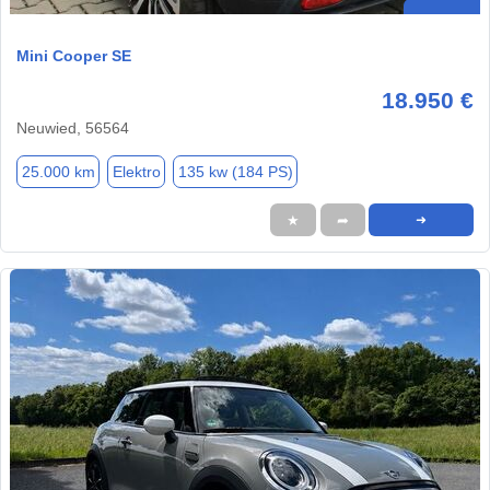
Mini Cooper SE
18.950 €
Neuwied, 56564
25.000 km
Elektro
135 kw (184 PS)
★
➦
➜