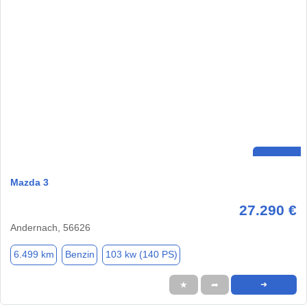
Mazda 3
27.290 €
Andernach, 56626
6.499 km
Benzin
103 kw (140 PS)
★
➦
➜