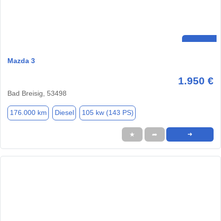
Mazda 3
1.950 €
Bad Breisig, 53498
176.000 km
Diesel
105 kw (143 PS)
★
➦
➜