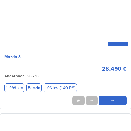
Mazda 3
28.490 €
Andernach, 56626
1.999 km
Benzin
103 kw (140 PS)
★
➦
➜