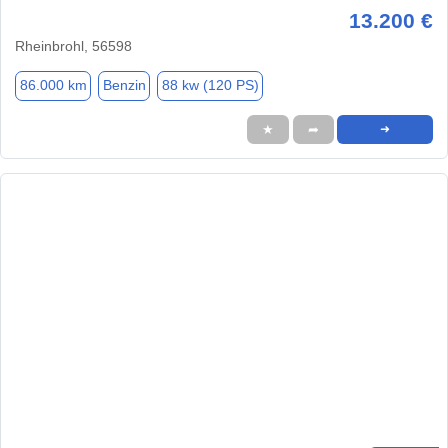
13.200 €
Rheinbrohl, 56598
86.000 km
Benzin
88 kw (120 PS)
★
➦
➜