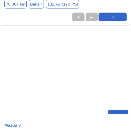
70.067 km
Benzin
132 kw (179 PS)
★
➦
➜
Mazda 3