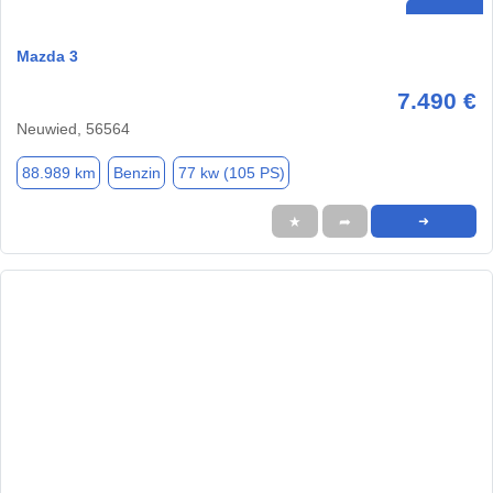
Mazda 3
7.490 €
Neuwied, 56564
88.989 km
Benzin
77 kw (105 PS)
★
➦
➜