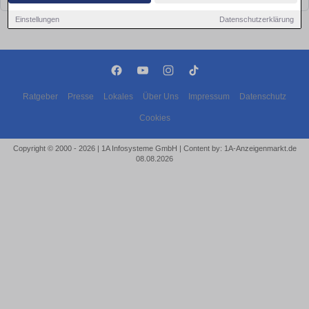
Einstellungen
Datenschutzerklärung
Ratgeber
Presse
Lokales
Über Uns
Impressum
Datenschutz
Cookies
Copyright © 2000 - 2026 | 1A Infosysteme GmbH | Content by: 1A-Anzeigenmarkt.de
08.08.2026