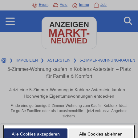
Event
Auto
Immo
Job
ANZEIGEN
MARKT-
NEUWIED
❯
IMMOBILIEN
❯
ASTERSTEIN
❯
5-ZIMMER-WOHNUNG-KAUFEN
5-Zimmer-Wohnung kaufen in Koblenz Asterstein – Platz
für Familie & Komfort
Jetzt eine 5-Zimmer-Wohnung in Koblenz Asterstein kaufen –
Hochwertige Eigentumswohnungen entdecken
Finde eine geräumige 5-Zimmer-Wohnung zum Kauf in Koblenz! Ideal
für große Familien oder als Luxusimmobilie – jetzt exklusive Angebote
sichern.
Leider konnten wir derzeit keine passenden Objekte finden. Schauen Sie
Alle Cookies akzeptieren
Alle Cookies ablehnen
bald wieder vorbei!