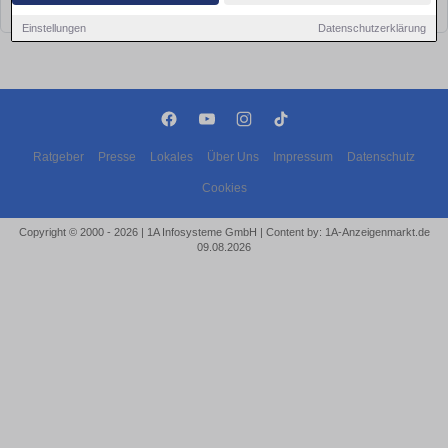
bald wieder vorbei!
Einstellungen
Datenschutzerklärung
Ratgeber
Presse
Lokales
Über Uns
Impressum
Datenschutz
Cookies
Copyright © 2000 - 2026 | 1A Infosysteme GmbH | Content by: 1A-Anzeigenmarkt.de
09.08.2026