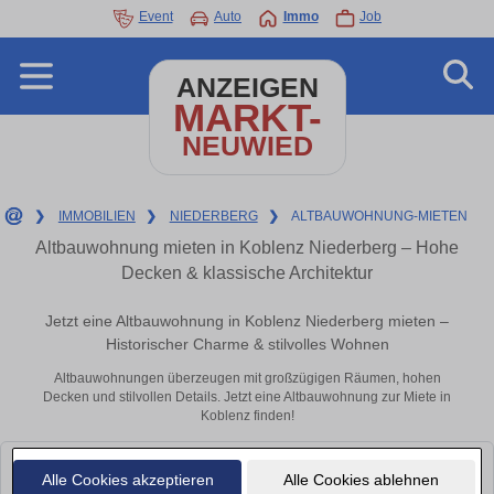
Event
Auto
Immo
Job
ANZEIGEN
MARKT-
NEUWIED
❯
IMMOBILIEN
❯
NIEDERBERG
❯
ALTBAUWOHNUNG-MIETEN
Altbauwohnung mieten in Koblenz Niederberg – Hohe
Decken & klassische Architektur
Jetzt eine Altbauwohnung in Koblenz Niederberg mieten –
Historischer Charme & stilvolles Wohnen
Altbauwohnungen überzeugen mit großzügigen Räumen, hohen
Decken und stilvollen Details. Jetzt eine Altbauwohnung zur Miete in
Koblenz finden!
Leider konnten wir derzeit keine passenden Objekte finden. Schauen Sie
Alle Cookies akzeptieren
Alle Cookies ablehnen
bald wieder vorbei!