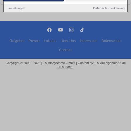
Einstellungen
Datenschutzerklärung
Ratgeber
Presse
Lokales
Über Uns
Impressum
Datenschutz
Cookies
Copyright © 2000 - 2026 | 1A Infosysteme GmbH | Content by: 1A-Anzeigenmarkt.de
08.08.2026