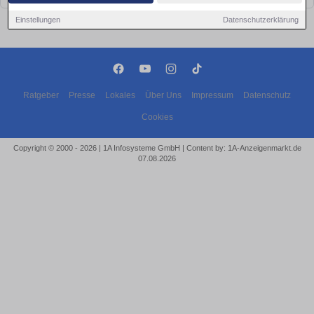
Einstellungen
Datenschutzerklärung
Ratgeber
Presse
Lokales
Über Uns
Impressum
Datenschutz
Cookies
Copyright © 2000 - 2026 | 1A Infosysteme GmbH | Content by: 1A-Anzeigenmarkt.de
07.08.2026