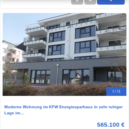
★
➦
➜
1 / 11
Moderne Wohnung im KFW Energiesparhaus in sehr ruhiger
Lage im…
565.100 €