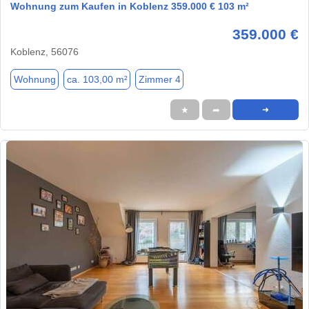
Wohnung zum Kaufen in Koblenz 359.000 € 103 m²
359.000 €
Koblenz, 56076
Wohnung
ca. 103,00 m²
Zimmer 4
★
➦
➜