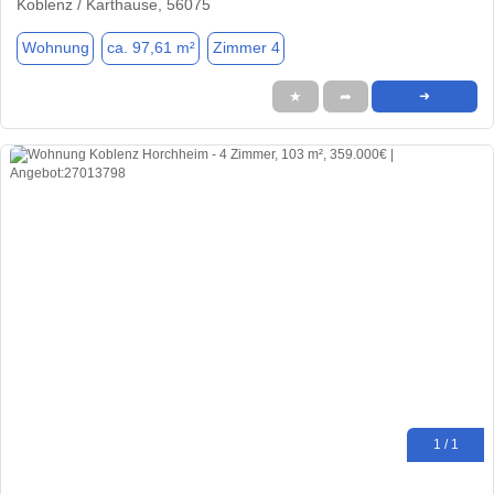
Koblenz / Karthause, 56075
Wohnung
ca. 97,61 m²
Zimmer 4
★
➦
➜
1 / 1