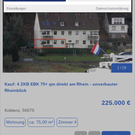
Einstellungen
Datenschutzerklärung
1 / 19
Kauf: 4 ZKB EBK 75+ qm direkt am Rhein - unverbauter
Rheinblick
225.000 €
Koblenz, 56075
Wohnung
ca. 75,00 m²
Zimmer 4