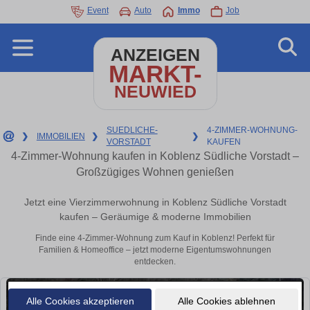
Event
Auto
Immo
Job
ANZEIGEN
MARKT-
NEUWIED
SUEDLICHE-
4-ZIMMER-WOHNUNG-
❯
IMMOBILIEN
❯
❯
VORSTADT
KAUFEN
4-Zimmer-Wohnung kaufen in Koblenz Südliche Vorstadt –
Großzügiges Wohnen genießen
Jetzt eine Vierzimmerwohnung in Koblenz Südliche Vorstadt
kaufen – Geräumige & moderne Immobilien
Finde eine 4-Zimmer-Wohnung zum Kauf in Koblenz! Perfekt für
Familien & Homeoffice – jetzt moderne Eigentumswohnungen
entdecken.
Alle Cookies akzeptieren
Alle Cookies ablehnen