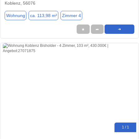
Koblenz, 56076
Wohnung
ca. 113,98 m²
Zimmer 4
★
➦
➜
1 / 1