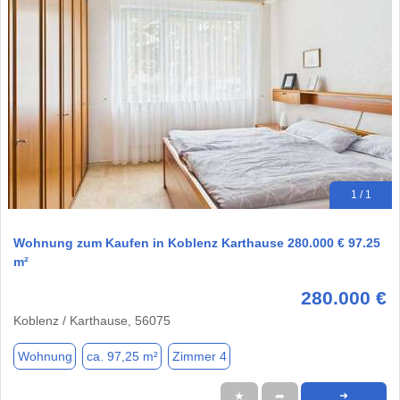
1 / 1
Wohnung zum Kaufen in Koblenz Karthause 280.000 € 97.25
m²
280.000 €
Koblenz / Karthause, 56075
Wohnung
ca. 97,25 m²
Zimmer 4
★
➦
➜