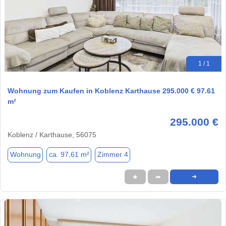
1 / 1
Wohnung zum Kaufen in Koblenz Karthause 295.000 € 97.61
m²
295.000 €
Koblenz / Karthause, 56075
Wohnung
ca. 97,61 m²
Zimmer 4
★
➦
➜