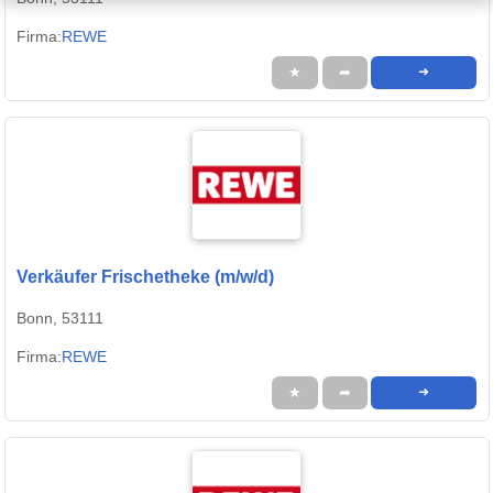
Firma:
REWE
★
➦
➜
Verkäufer Frischetheke (m/w/d)
Bonn, 53111
Firma:
REWE
★
➦
➜