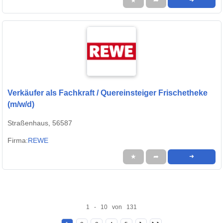
★
➦
➜
Verkäufer als Fachkraft / Quereinsteiger Frischetheke
(m/w/d)
Straßenhaus, 56587
Firma:
REWE
★
➦
➜
1 - 10 von 131