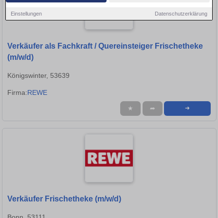
Einstellungen
Datenschutzerklärung
Verkäufer als Fachkraft / Quereinsteiger Frischetheke
(m/w/d)
Königswinter, 53639
Firma:
REWE
★
➦
➜
Verkäufer Frischetheke (m/w/d)
Bonn, 53111