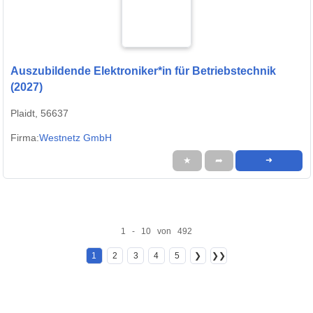
Auszubildende Elektroniker*in für Betriebstechnik
(2027)
Plaidt, 56637
Firma:
Westnetz GmbH
★
➦
➜
1 - 10 von 492
1
2
3
4
5
❯
❯❯