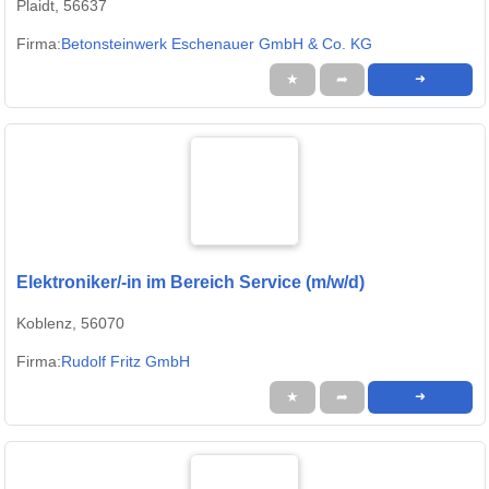
Plaidt, 56637
Firma:
Betonsteinwerk Eschenauer GmbH & Co. KG
★
➦
➜
Elektroniker/-in im Bereich Service (m/w/d)
Koblenz, 56070
Firma:
Rudolf Fritz GmbH
★
➦
➜