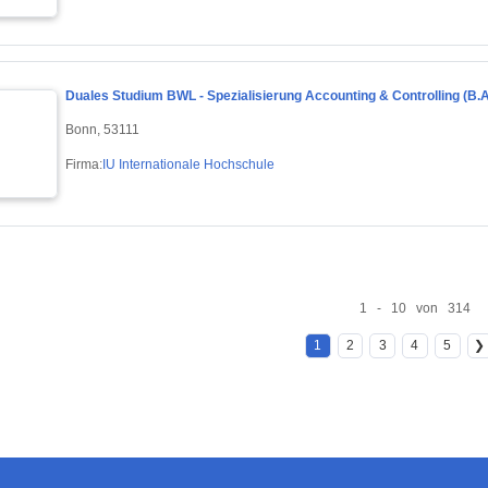
Duales Studium BWL - Spezialisierung Accounting & Controlling (B.A
Bonn, 53111
Firma:
IU Internationale Hochschule
1 - 10 von 314
1
2
3
4
5
❯