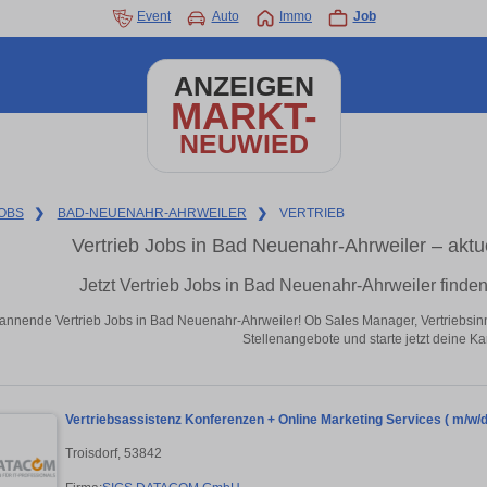
Event
Auto
Immo
Job
ANZEIGEN
MARKT-
NEUWIED
OBS
❯
BAD-NEUENAHR-AHRWEILER
❯
VERTRIEB
Vertrieb Jobs in Bad Neuenahr-Ahrweiler – aktu
Jetzt Vertrieb Jobs in Bad Neuenahr-Ahrweiler finde
annende Vertrieb Jobs in Bad Neuenahr-Ahrweiler! Ob Sales Manager, Vertriebs
Stellenangebote und starte jetzt deine Kar
Vertriebsassistenz Konferenzen + Online Marketing Services ( m/w/d
Troisdorf, 53842