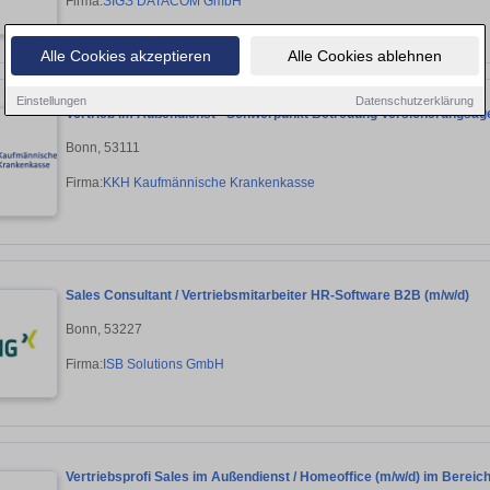
Firma:
SIGS DATACOM GmbH
Alle Cookies akzeptieren
Alle Cookies ablehnen
Einstellungen
Datenschutzerklärung
Vertrieb im Außendienst - Schwerpunkt Betreuung Versicherungsag
Bonn, 53111
Firma:
KKH Kaufmännische Krankenkasse
Sales Consultant / Vertriebsmitarbeiter HR-Software B2B (m/w/d)
Bonn, 53227
Firma:
ISB Solutions GmbH
Vertriebsprofi Sales im Außendienst / Homeoffice (m/w/d) im Bereich