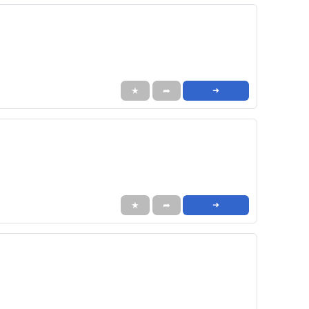
★
➦
➜
★
➦
➜