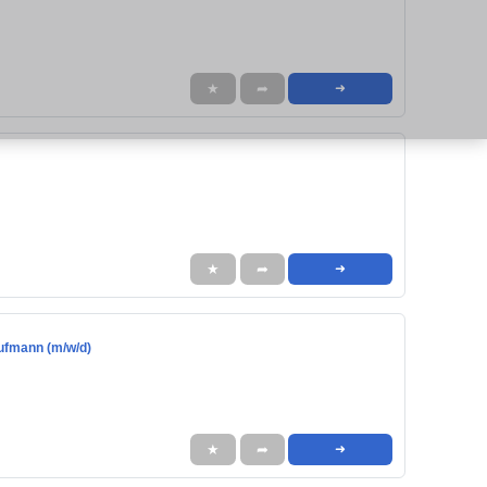
★
➦
➜
★
➦
➜
aufmann (m/w/d)
★
➦
➜