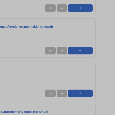
★
➦
➜
enten/Versicherungsmaklern (m/w/d)
★
➦
➜
★
➦
➜
 Gastronomie & Hotellerie für Ver