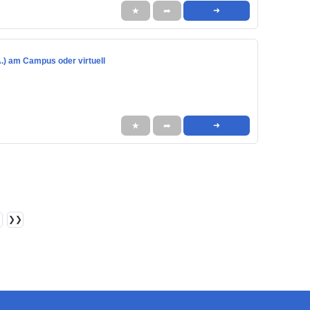
★
➦
➜
.) am Campus oder virtuell
★
➦
➜
❯❯