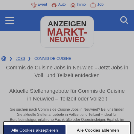
Event
Auto
Immo
Job
ANZEIGEN
MARKT-
NEUWIED
❯
JOBS
❯
COMMIS-DE-CUISINE
Commis de Cuisine Jobs in Neuwied - Jetzt Jobs in
Voll- und Teilzeit entdecken
Aktuelle Stellenangebote für Commis de Cuisine
in Neuwied – Teilzeit oder Vollzeit
Sie suchen nach Commis de Cuisine Jobs in Neuwied? Bei uns finden
Sie aktuelle Stellenangebote in Vollzeit und Teilzeit – ideal für
Berufseinsteiger, erfahrene Fachkräfte oder Quereinsteiger. Egal ob im
Büro, vor Ort oder remote: Entdecken Sie jetzt neue Chancen in Ihrer
Alle Cookies akzeptieren
Alle Cookies ablehnen
Region und bewerben Sie sich direkt auf passende Commis de Cuisine-