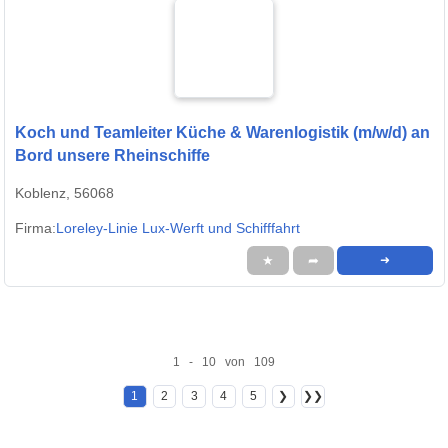
Koch und Teamleiter Küche & Warenlogistik (m/w/d) an
Bord unsere Rheinschiffe
Koblenz, 56068
Firma:
Loreley-Linie Lux-Werft und Schifffahrt
★
➦
➜
1 - 10 von 109
1
2
3
4
5
❯
❯❯