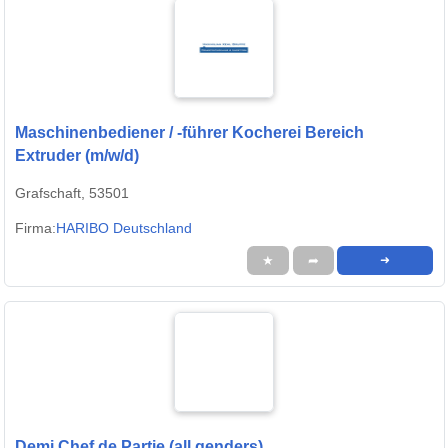
Maschinenbediener / -führer Kocherei Bereich
Extruder (m/w/d)
Grafschaft, 53501
Firma:
HARIBO Deutschland
★
➦
➜
Demi Chef de Partie (all genders)