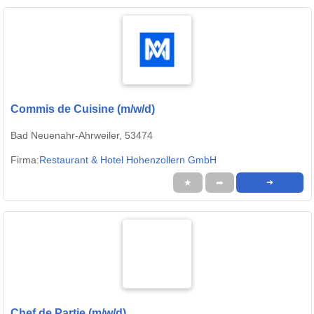
Commis de Cuisine (m/w/d)
Bad Neuenahr-Ahrweiler, 53474
Firma:
Restaurant & Hotel Hohenzollern GmbH
★
➦
➜
Chef de Partie (m/w/d)