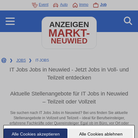
Event
Auto
Immo
Job
ANZEIGEN
MARKT-
NEUWIED
❯
JOBS
❯
IT-JOBS
IT Jobs Jobs in Neuwied - Jetzt Jobs in Voll- und
Teilzeit entdecken
Aktuelle Stellenangebote für IT Jobs in Neuwied
– Teilzeit oder Vollzeit
Sie suchen nach IT Jobs Jobs in Neuwied? Bei uns finden Sie aktuelle
Stellenangebote in Vollzeit und Teilzeit – ideal für Berufseinsteiger,
erfahrene Fachkräfte oder Quereinsteiger. Egal ob im Büro, vor Ort oder
remote: Entdecken Sie jetzt neue Chancen in Ihrer Region und
Alle Cookies akzeptieren
Alle Cookies ablehnen
bewerben Sie sich direkt auf passende IT Jobs-Stellen in Neuwied!