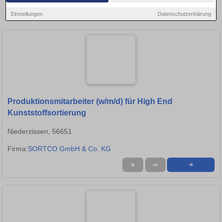
Region und bewerben Sie sich direkt auf passende
Einstellungen
Datenschutzerklärung
Produktionsmitarbeiter-Stellen in Neuwied!
Produktionsmitarbeiter (w/m/d) für High End
Kunststoffsortierung
Niederzissen, 56651
Firma:
SORTCO GmbH & Co. KG
★
➦
➜