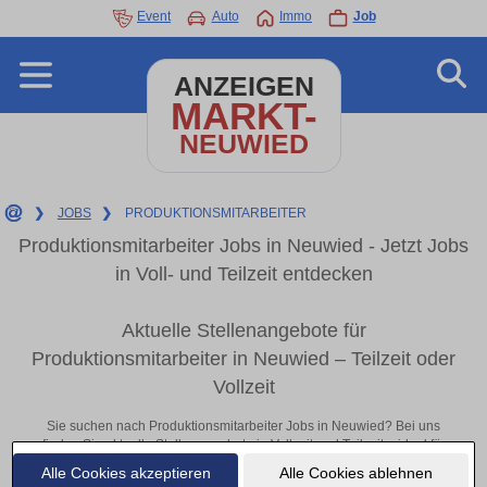
Event
Auto
Immo
Job
ANZEIGEN
MARKT-
NEUWIED
❯
JOBS
❯
PRODUKTIONSMITARBEITER
Produktionsmitarbeiter Jobs in Neuwied - Jetzt Jobs
in Voll- und Teilzeit entdecken
Aktuelle Stellenangebote für
Produktionsmitarbeiter in Neuwied – Teilzeit oder
Vollzeit
Sie suchen nach Produktionsmitarbeiter Jobs in Neuwied? Bei uns
finden Sie aktuelle Stellenangebote in Vollzeit und Teilzeit – ideal für
Berufseinsteiger, erfahrene Fachkräfte oder Quereinsteiger. Egal ob im
Alle Cookies akzeptieren
Alle Cookies ablehnen
Büro, vor Ort oder remote: Entdecken Sie jetzt neue Chancen in Ihrer