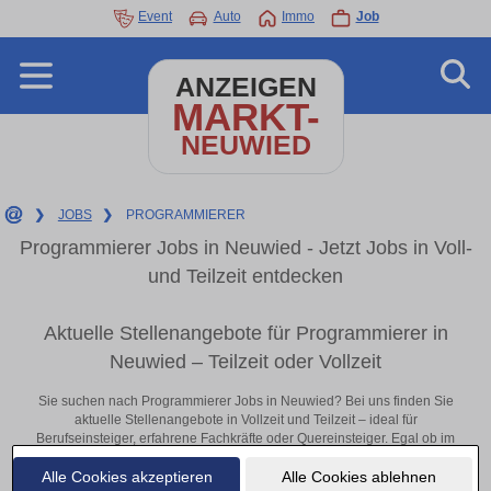
Event
Auto
Immo
Job
ANZEIGEN
MARKT-
NEUWIED
❯
JOBS
❯
PROGRAMMIERER
Programmierer Jobs in Neuwied - Jetzt Jobs in Voll-
und Teilzeit entdecken
Aktuelle Stellenangebote für Programmierer in
Neuwied – Teilzeit oder Vollzeit
Sie suchen nach Programmierer Jobs in Neuwied? Bei uns finden Sie
aktuelle Stellenangebote in Vollzeit und Teilzeit – ideal für
Berufseinsteiger, erfahrene Fachkräfte oder Quereinsteiger. Egal ob im
Büro, vor Ort oder remote: Entdecken Sie jetzt neue Chancen in Ihrer
Alle Cookies akzeptieren
Alle Cookies ablehnen
Region und bewerben Sie sich direkt auf passende Programmierer-