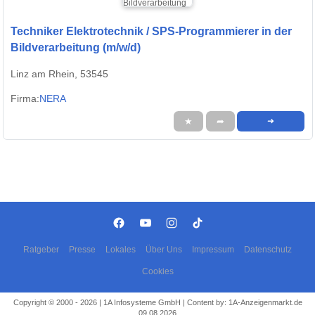
Techniker Elektrotechnik / SPS-Programmierer in der
Bildverarbeitung (m/w/d)
Linz am Rhein, 53545
Firma:
NERA
★
➦
➜
Ratgeber
Presse
Lokales
Über Uns
Impressum
Datenschutz
Cookies
Copyright © 2000 - 2026 | 1A Infosysteme GmbH | Content by: 1A-Anzeigenmarkt.de
09.08.2026