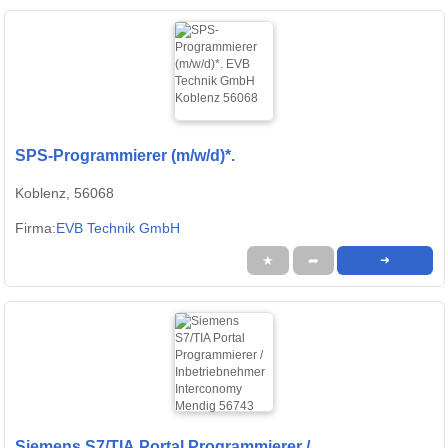
SPS-Programmierer (m/w/d)*.
Koblenz, 56068
Firma:
EVB Technik GmbH
★
➦
➜
Siemens S7/TIA Portal Programmierer /