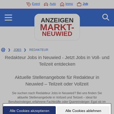
Event
Auto
Immo
Job
ANZEIGEN
MARKT-
NEUWIED
❯
JOBS
❯
REDAKTEUR
Redakteur Jobs in Neuwied - Jetzt Jobs in Voll- und
Teilzeit entdecken
Aktuelle Stellenangebote für Redakteur in
Neuwied – Teilzeit oder Vollzeit
Sie suchen nach Redakteur Jobs in Neuwied? Bei uns finden Sie
aktuelle Stellenangebote in Vollzeit und Teilzeit – ideal für
Berufseinsteiger, erfahrene Fachkräfte oder Quereinsteiger. Egal ob im
Büro, vor Ort oder remote: Entdecken Sie jetzt neue Chancen in Ihrer
Alle Cookies akzeptieren
Alle Cookies ablehnen
Region und bewerben Sie sich direkt auf passende Redakteur-Stellen