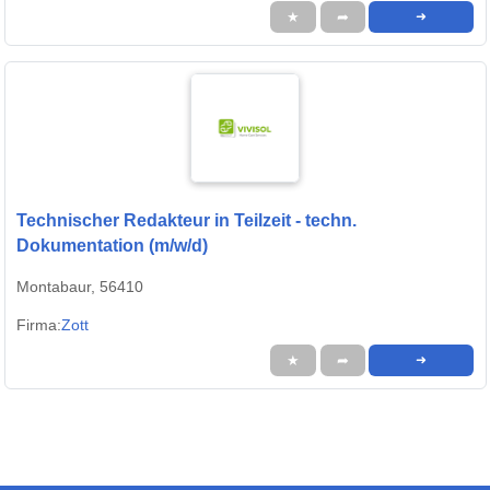
★
➦
➜
Technischer Redakteur in Teilzeit - techn.
Dokumentation (m/w/d)
Montabaur, 56410
Firma:
Zott
★
➦
➜