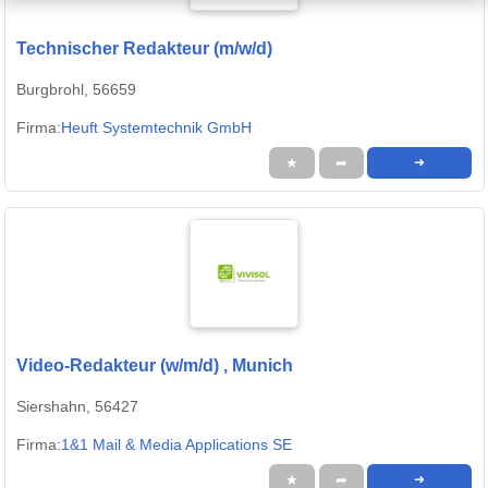
Technischer Redakteur (m/w/d)
Burgbrohl, 56659
Firma:
Heuft Systemtechnik GmbH
★
➦
➜
Video-Redakteur (w/m/d) , Munich
Siershahn, 56427
Firma:
1&1 Mail & Media Applications SE
★
➦
➜