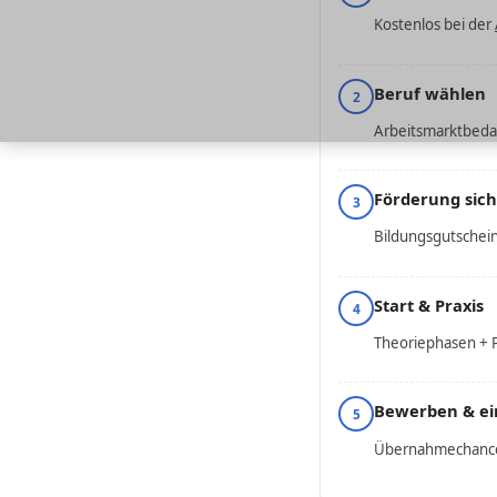
Kostenlos bei der
Beruf wählen
2
Arbeitsmarktbedar
Förderung sic
3
Bildungsgutschein
Start & Praxis
4
Theoriephasen + P
Bewerben & ei
5
Übernahmechancen