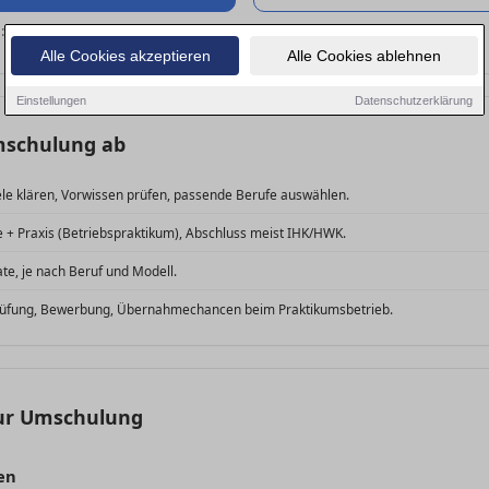
n:
Quereinstieg
.
Alle Cookies akzeptieren
Alle Cookies ablehnen
Einstellungen
Datenschutzerklärung
Umschulung ab
le klären, Vorwissen prüfen, passende Berufe auswählen.
 + Praxis (Betriebspraktikum), Abschluss meist IHK/HWK.
ate, je nach Beruf und Modell.
üfung, Bewerbung, Übernahmechancen beim Praktikumsbetrieb.
zur Umschulung
en