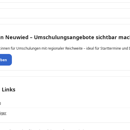
 in Neuwied – Umschulungsangebote sichtbar ma
:innen für Umschulungen mit regionaler Reichweite – ideal für Starttermine und 
rben
 Links
b
iger