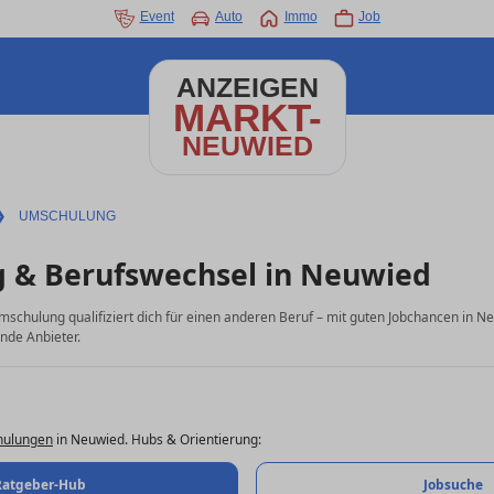
Event
Auto
Immo
Job
ANZEIGEN
MARKT-
NEUWIED
❯
UMSCHULUNG
 & Berufswechsel in Neuwied
Umschulung qualifiziert dich für einen anderen Beruf – mit guten Jobchancen in Ne
nde Anbieter.
ulungen
in Neuwied. Hubs & Orientierung:
Ratgeber-Hub
Jobsuche