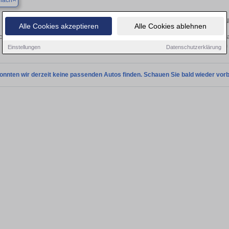
nach
Finden Sie in Andernach Ihren gebra
Alle Cookies akzeptieren
Alle Cookies ablehnen
chen Sie in Andernach einen Hyundai ix35 Gebrauchtwagen? Entdecken Sie gebra
Preisklassen von privat und vom
Einstellungen
Datenschutzerklärung
onnten wir derzeit keine passenden Autos finden. Schauen Sie bald wieder vorb