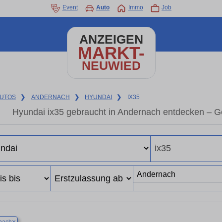
Event
Auto
Immo
Job
ANZEIGEN
MARKT-
NEUWIED
UTOS
❯
ANDERNACH
❯
HYUNDAI
❯
IX35
Hyundai ix35 gebraucht in Andernach entdecken – G
×