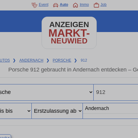
Event
Auto
Immo
Job
ANZEIGEN
MARKT-
NEUWIED
UTOS
❯
ANDERNACH
❯
PORSCHE
❯
912
Porsche 912 gebraucht in Andernach entdecken – G
×