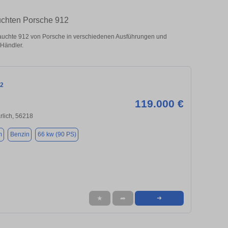
uchten Porsche 912
uchte 912 von Porsche in verschiedenen Ausführungen und
 Händler.
12
119.000 €
lich, 56218
m
Benzin
66 kw (90 PS)
★
➦
➜