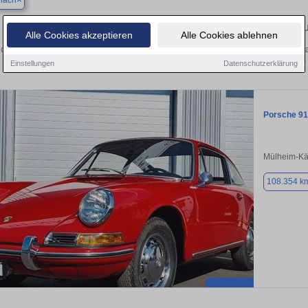
nach
Finden Sie in Andernach Ihren gebra
Alle Cookies akzeptieren
Alle Cookies ablehnen
chen Sie in Andernach einen Porsche 912 Gebrauchtwagen? Entdecken Sie gebra
Preisklassen von privat und vom
Einstellungen
Datenschutzerklärung
Porsche 9
Mülheim-Kär
108.354 k