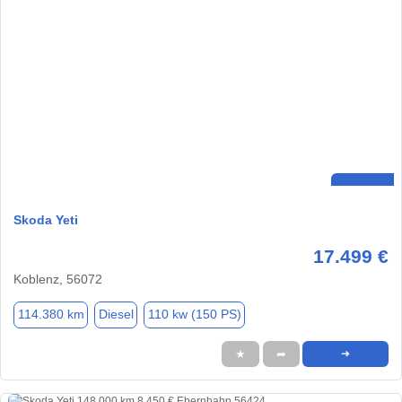
Skoda Yeti
17.499 €
Koblenz, 56072
114.380 km
Diesel
110 kw (150 PS)
★
➦
➜