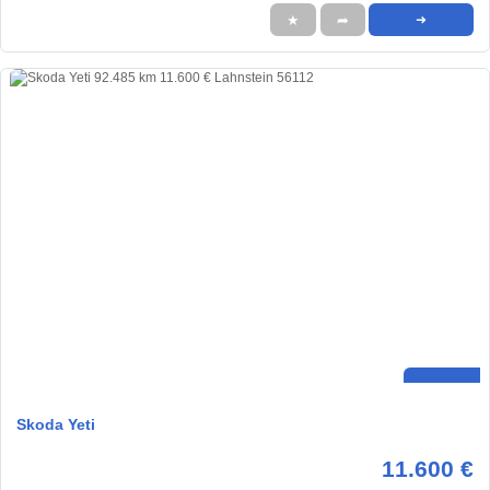
★
➦
➜
Skoda Yeti
11.600 €