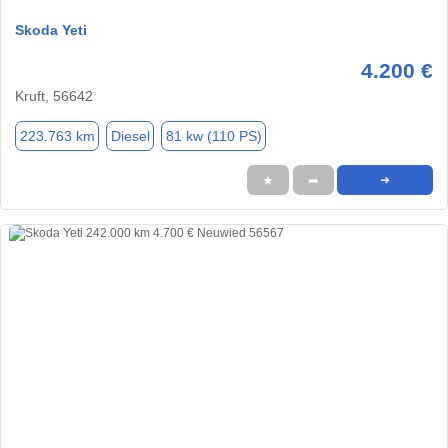
Skoda Yeti
4.200 €
Kruft, 56642
223.763 km
Diesel
81 kw (110 PS)
★
➦
➜