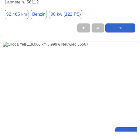
Lahnstein, 56112
92.485 km
Benzin
90 kw (122 PS)
★
➦
➜