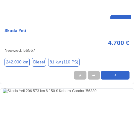
Skoda Yeti
4.700 €
Neuwied, 56567
242.000 km
Diesel
81 kw (110 PS)
★
➦
➜