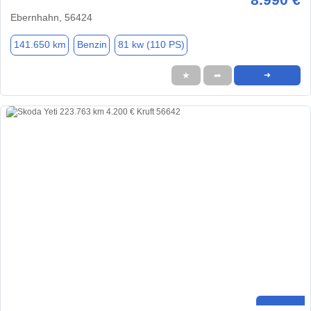
Ebernhahn, 56424
141.650 km
Benzin
81 kw (110 PS)
★
➦
➜