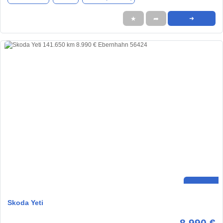
★
➦
➜
Skoda Yeti
8.990 €