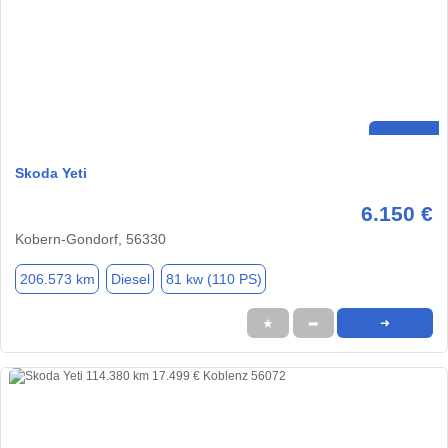
Skoda Yeti
6.150 €
Kobern-Gondorf, 56330
206.573 km
Diesel
81 kw (110 PS)
★
➦
➜