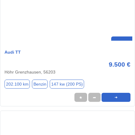
Audi TT
9.500 €
Höhr Grenzhausen, 56203
202.100 km
Benzin
147 kw (200 PS)
★
➦
➜