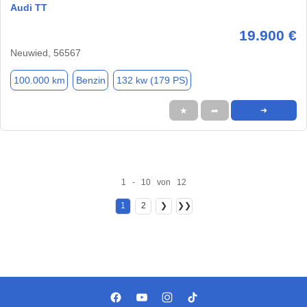
Audi TT
19.900 €
Neuwied, 56567
100.000 km
Benzin
132 kw (179 PS)
★
➦
➜
1 - 10 von 12
1
2
❯
❯❯