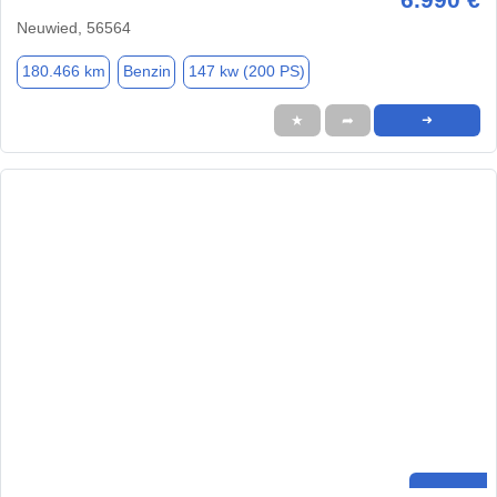
Neuwied, 56564
180.466 km
Benzin
147 kw (200 PS)
★
➦
➜