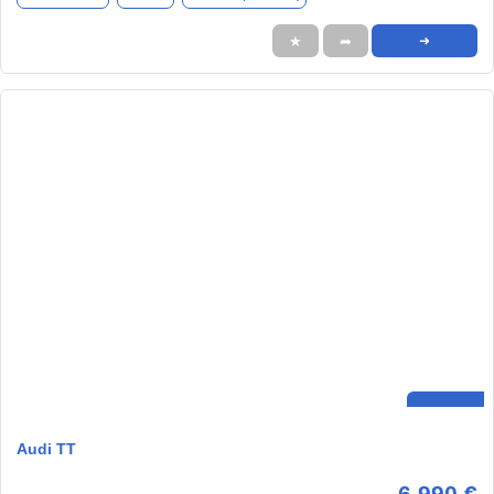
★
➦
➜
Audi TT
6.990 €