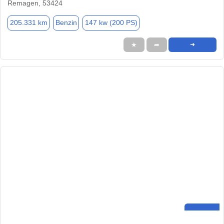
Remagen, 53424
205.331 km
Benzin
147 kw (200 PS)
★
➦
➜