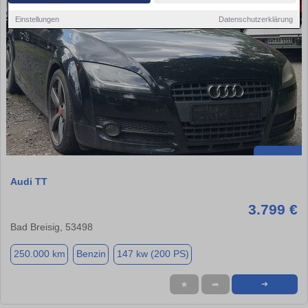
Einstellungen
Datenschutzerklärung
Audi TT
3.799 €
Bad Breisig, 53498
250.000 km
Benzin
147 kw (200 PS)
★
➦
➜