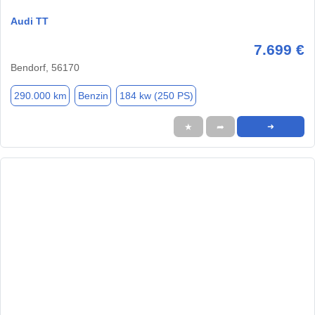
Audi TT
7.699 €
Bendorf, 56170
290.000 km
Benzin
184 kw (250 PS)
★
➦
➜