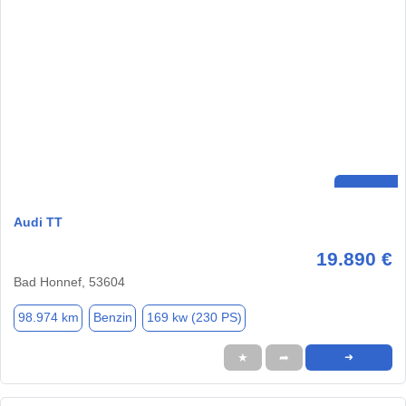
Audi TT
19.890 €
Bad Honnef, 53604
98.974 km
Benzin
169 kw (230 PS)
★
➦
➜