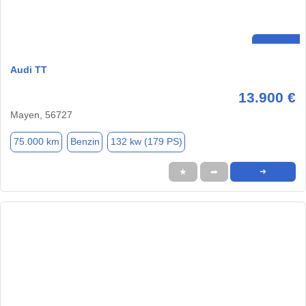
Audi TT
13.900 €
Mayen, 56727
75.000 km
Benzin
132 kw (179 PS)
★
➦
➜