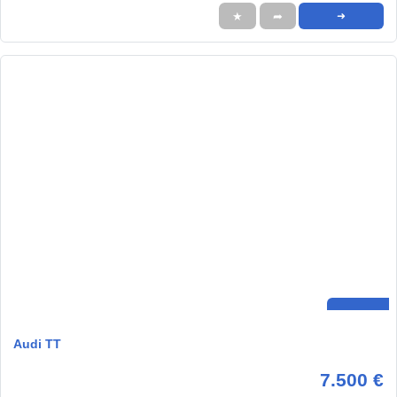
★
➦
➜
Audi TT
7.500 €