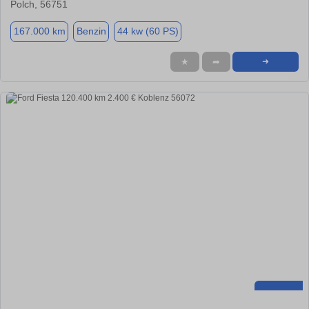
Polch, 56751
167.000 km
Benzin
44 kw (60 PS)
★
➦
➜