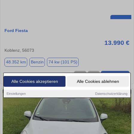
Ford Fiesta
13.990 €
Koblenz, 56073
48.352 km
Benzin
74 kw (101 PS)
★
➦
➜
Alle Cookies akzeptieren
Alle Cookies ablehnen
Einstellungen
Datenschutzerklärung