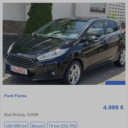
Ford Fiesta
4.999 €
Bad Breisig, 53498
150.000 km
Benzin
74 kw (101 PS)