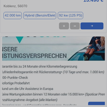
Koblenz, 56070
42.000 km
Hybrid (Benzin/Elekt
92 kw (125 PS)
★
➦
➜