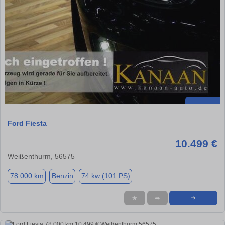
Ford Fiesta
10.499 €
Weißenthurm, 56575
78.000 km
Benzin
74 kw (101 PS)
★
➦
➜