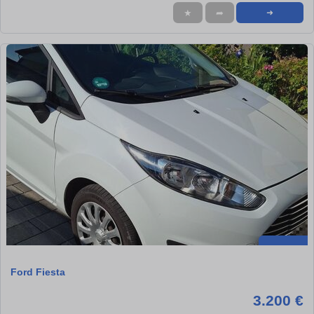
★
➦
➜
Ford Fiesta
3.200 €