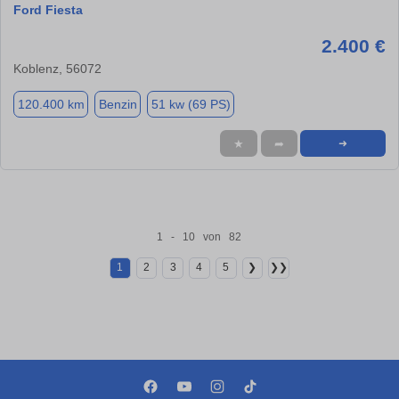
Ford Fiesta
2.400 €
Koblenz, 56072
120.400 km
Benzin
51 kw (69 PS)
★
➦
➜
1 - 10 von 82
1
2
3
4
5
❯
❯❯