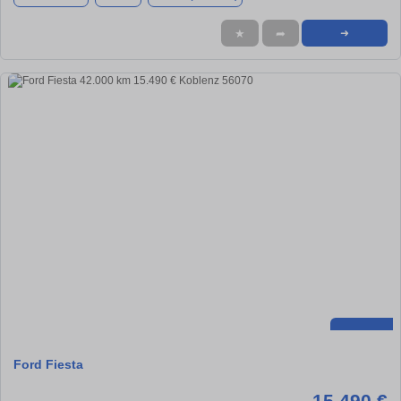
★
➦
➜
Ford Fiesta
15.490 €