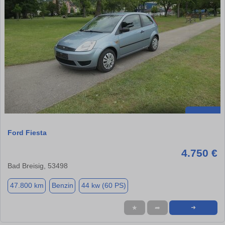
Ford Fiesta
4.750 €
Bad Breisig, 53498
47.800 km
Benzin
44 kw (60 PS)
★
➦
➜