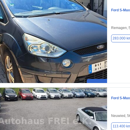
Ford S-Max
Remagen, 
283.000 k
Ford S-Max
Neuwied, 5
113.400 k