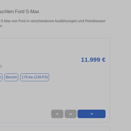
auchten Ford S-Max
 S-Max von Ford in verschiedenen Ausführungen und Preisklassen
r.
11.999 €
37
m
Benzin
176 kw (239 PS)
★
➦
➜