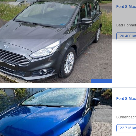
Ford S-Max
Bad Honnef
120.400 k
Ford S-Max
Bürdenbach
122.716 k