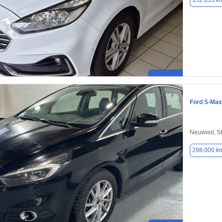
152.633 k
Ford S-Max
Neuwied, 5
298.000 k