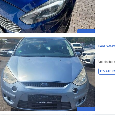
Ford S-Max
Vettelschos
155.416 k