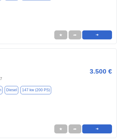
★
➦
➜
3.500 €
37
m
Diesel
147 kw (200 PS)
★
➦
➜