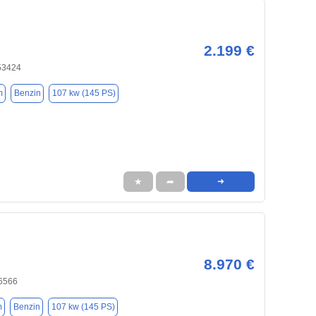
2.199 €
53424
m
Benzin
107 kw (145 PS)
★
➦
➜
8.970 €
6566
m
Benzin
107 kw (145 PS)