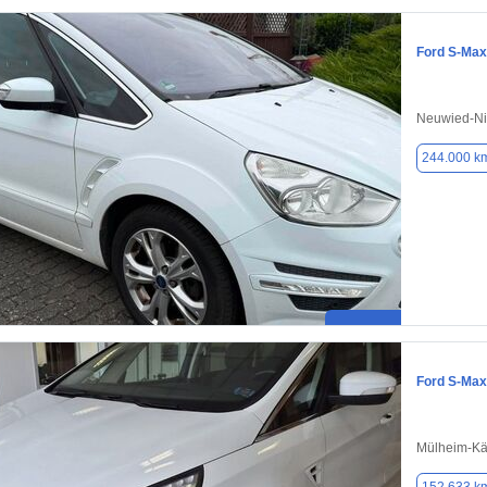
Ford S-Max
Neuwied-Ni
244.000 k
Ford S-Max
Mülheim-Kär