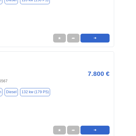
m
Diesel
110 kw (150 PS)
★
➦
➜
7.800 €
6567
m
Diesel
132 kw (179 PS)
★
➦
➜