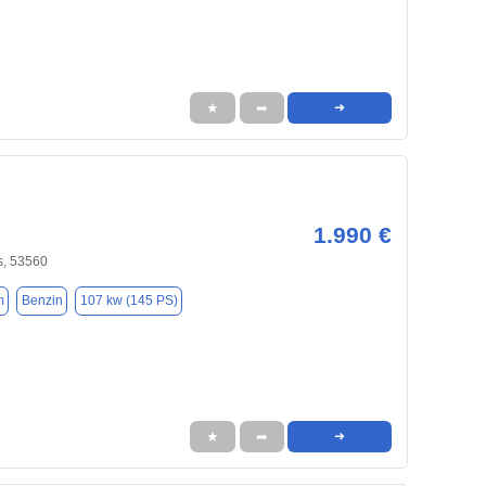
★
➦
➜
1.990 €
s, 53560
m
Benzin
107 kw (145 PS)
★
➦
➜