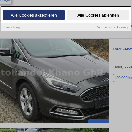
eisig
Finden Sie in Bad Breisig Ihren gebr
Alle Cookies akzeptieren
Alle Cookies ablehnen
Sie in Bad Breisig einen Ford S-Max Gebrauchtwagen? Entdecken Sie gebrauchte
von privat und vom Händle
Einstellungen
Datenschutzerklärung
Ford S-Max
Plaidt, 566
190.000 k