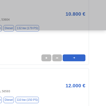
10.800 €
, 53604
m
Diesel
132 kw (179 PS)
★
➦
➜
12.000 €
, 56593
m
Diesel
110 kw (150 PS)