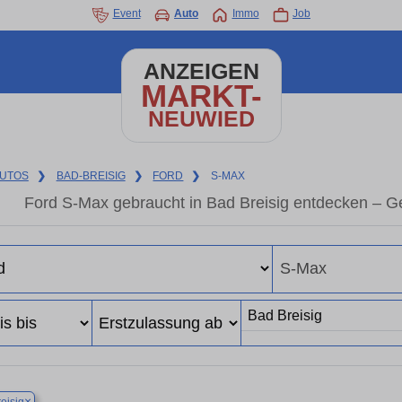
Event
Auto
Immo
Job
ANZEIGEN
MARKT-
NEUWIED
UTOS
❯
BAD-BREISIG
❯
FORD
❯
S-MAX
Ford S-Max gebraucht in Bad Breisig entdecken – G
×