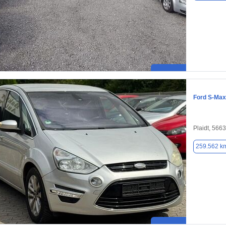
Ford S-Max
Plaidt, 566
259.562 k