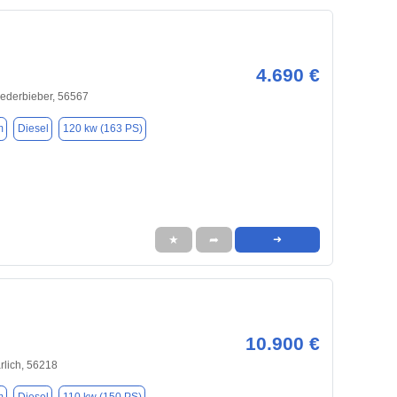
4.690 €
ederbieber, 56567
m
Diesel
120 kw (163 PS)
★
➦
➜
10.900 €
lich, 56218