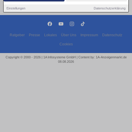
Einstellungen
Datenschutzerklärung
Ratgeber
Presse
Lokales
Über Uns
Impressum
Datenschutz
Cookies
Copyright © 2000 - 2026 | 1A Infosysteme GmbH | Content by: 1A-Anzeigenmarkt.de
08.08.2026