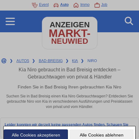
Event
Auto
Immo
Job
ANZEIGEN
MARKT-
NEUWIED
❯
AUTOS
❯
BAD-BREISIG
❯
KIA
❯
NIRO
Kia Niro gebraucht in Bad Breisig entdecken –
Gebrauchtwagen von privat & Händler
Finden Sie in Bad Breisig Ihren gebrauchten Kia Niro
Suchen Sie in Bad Breisig einen Kia Niro Gebrauchtwagen? Entdecken Sie
gebrauchte Niro von Kia in verschiedenen Ausführungen und Preisklassen
von privat und vom Händler.
Leider konnten wir derzeit keine passenden Autos finden. Schauen Sie
bald wieder vorbei!
Alle Cookies akzeptieren
Alle Cookies ablehnen