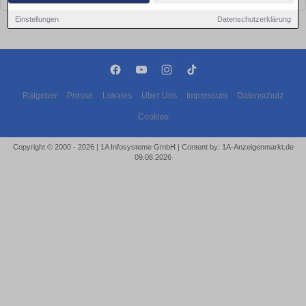
Einstellungen
Datenschutzerklärung
Ratgeber
Presse
Lokales
Über Uns
Impressum
Datenschutz
Cookies
Copyright © 2000 - 2026 | 1A Infosysteme GmbH | Content by: 1A-Anzeigenmarkt.de
09.08.2026