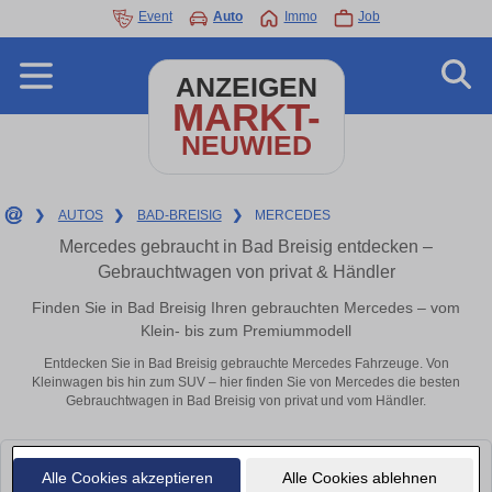
Event
Auto
Immo
Job
ANZEIGEN
MARKT-
NEUWIED
❯
AUTOS
❯
BAD-BREISIG
❯
MERCEDES
Mercedes gebraucht in Bad Breisig entdecken –
Gebrauchtwagen von privat & Händler
Finden Sie in Bad Breisig Ihren gebrauchten Mercedes – vom
Klein- bis zum Premiummodell
Entdecken Sie in Bad Breisig gebrauchte Mercedes Fahrzeuge. Von
Kleinwagen bis hin zum SUV – hier finden Sie von Mercedes die besten
Gebrauchtwagen in Bad Breisig von privat und vom Händler.
Leider konnten wir derzeit keine passenden Autos finden. Schauen Sie
Alle Cookies akzeptieren
Alle Cookies ablehnen
bald wieder vorbei!