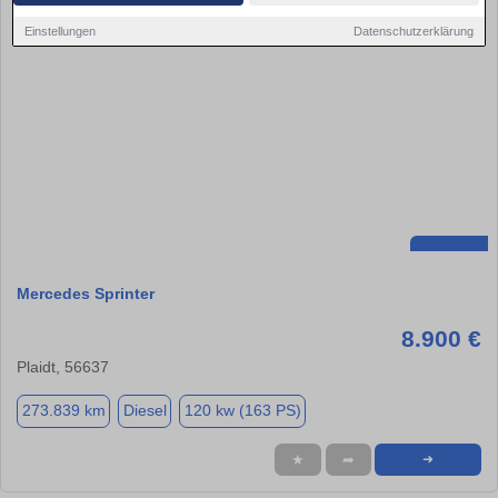
Einstellungen
Datenschutzerklärung
Mercedes Sprinter
8.900 €
Plaidt, 56637
273.839 km
Diesel
120 kw (163 PS)
★
➦
➜