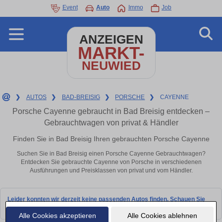
Event
Auto
Immo
Job
ANZEIGEN
MARKT-
NEUWIED
❯
AUTOS
❯
BAD-BREISIG
❯
PORSCHE
❯
CAYENNE
Porsche Cayenne gebraucht in Bad Breisig entdecken –
Gebrauchtwagen von privat & Händler
Finden Sie in Bad Breisig Ihren gebrauchten Porsche Cayenne
Suchen Sie in Bad Breisig einen Porsche Cayenne Gebrauchtwagen?
Entdecken Sie gebrauchte Cayenne von Porsche in verschiedenen
Ausführungen und Preisklassen von privat und vom Händler.
Leider konnten wir derzeit keine passenden Autos finden. Schauen Sie
bald wieder vorbei!
Alle Cookies akzeptieren
Alle Cookies ablehnen