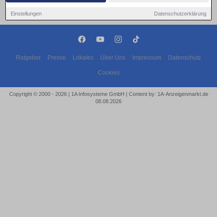
Einstellungen
Datenschutzerklärung
Ratgeber
Presse
Lokales
Über Uns
Impressum
Datenschutz
Cookies
Copyright © 2000 - 2026 | 1A Infosysteme GmbH | Content by: 1A-Anzeigenmarkt.de
08.08.2026