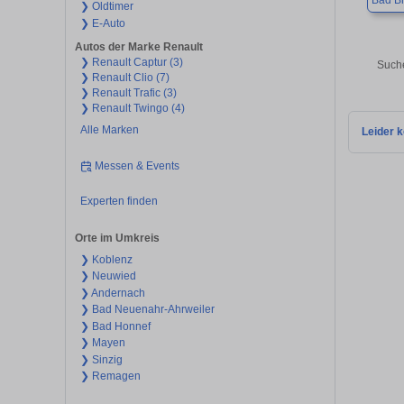
Bad Br
❯ Oldtimer
❯ E-Auto
Autos der Marke Renault
❯ Renault Captur (3)
Suche
❯ Renault Clio (7)
❯ Renault Trafic (3)
❯ Renault Twingo (4)
Alle Marken
Leider k
Messen & Events
Experten finden
Orte im Umkreis
❯ Koblenz
❯ Neuwied
❯ Andernach
❯ Bad Neuenahr-Ahrweiler
❯ Bad Honnef
❯ Mayen
❯ Sinzig
❯ Remagen