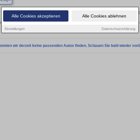
eisig
Finden Sie in Bad Breisig Ihren gebrau
Alle Cookies akzeptieren
Alle Cookies ablehnen
n Sie in Bad Breisig einen Renault Scenic Gebrauchtwagen? Entdecken Sie gebr
Preisklassen von privat und vom
Einstellungen
Datenschutzerklärung
onnten wir derzeit keine passenden Autos finden. Schauen Sie bald wieder vorb