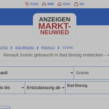
Event
Auto
Immo
Job
ANZEIGEN
MARKT-
NEUWIED
UTOS
❯
BAD-BREISIG
❯
RENAULT
❯
SCENIC
Renault Scenic gebraucht in Bad Breisig entdecken –
×