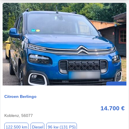
Citroen Berlingo
14.700 €
Koblenz, 56077
122.500 km
Diesel
96 kw (131 PS)