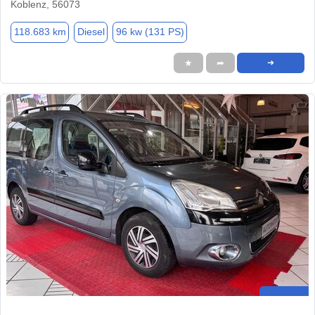
Koblenz, 56073
118.683 km
Diesel
96 kw (131 PS)
★
➦
➜