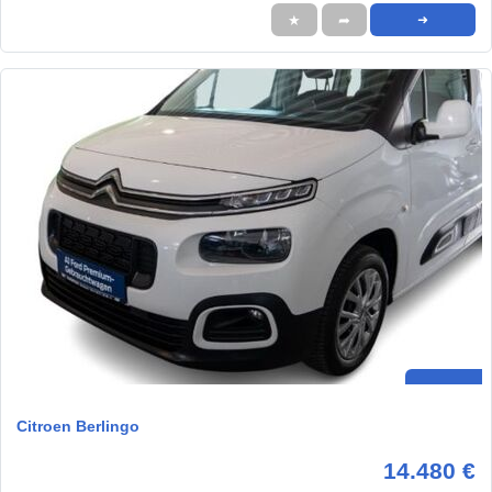
★
➦
➜
Citroen Berlingo
14.480 €