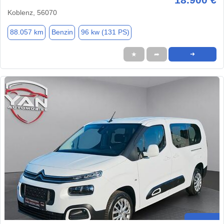
Koblenz, 56070
88.057 km
Benzin
96 kw (131 PS)
★
➦
➜