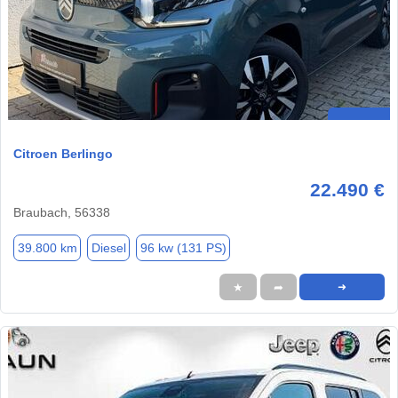
Citroen Berlingo
22.490 €
Braubach, 56338
39.800 km
Diesel
96 kw (131 PS)
★
➦
➜