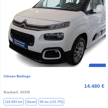
Citroen Berlingo
14.480 €
Braubach, 56338
118.683 km
Diesel
96 kw (131 PS)