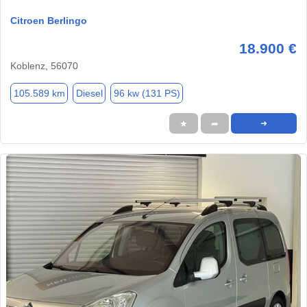
Citroen Berlingo
18.900 €
Koblenz, 56070
105.589 km
Diesel
96 kw (131 PS)
★
➦
➜