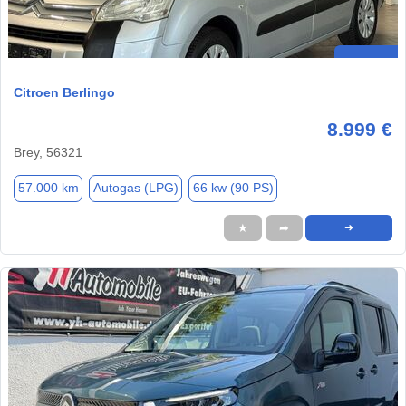
Citroen Berlingo
8.999 €
Brey, 56321
57.000 km
Autogas (LPG)
66 kw (90 PS)
★
➦
➜