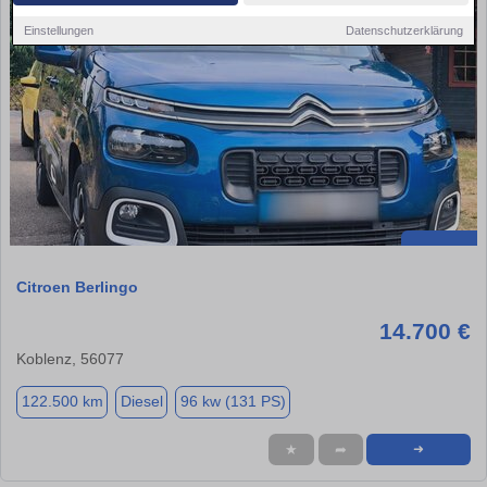
Einstellungen
Datenschutzerklärung
Citroen Berlingo
14.700 €
Koblenz, 56077
122.500 km
Diesel
96 kw (131 PS)
★
➦
➜