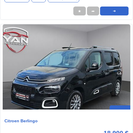
★
➦
➜
Citroen Berlingo
18.900 €