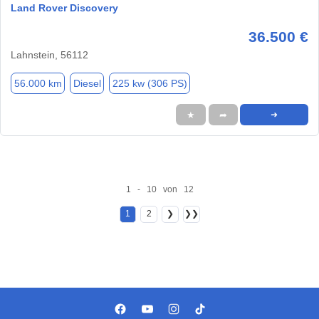
Land Rover Discovery
36.500 €
Lahnstein, 56112
56.000 km
Diesel
225 kw (306 PS)
★
➦
➜
1 - 10 von 12
1
2
❯
❯❯