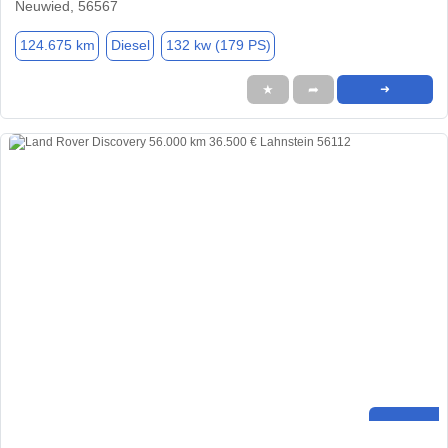
Neuwied, 56567
124.675 km
Diesel
132 kw (179 PS)
★
➦
➜