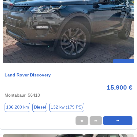
Land Rover Discovery
15.900 €
Montabaur, 56410
136.200 km
Diesel
132 kw (179 PS)
★
➦
➜