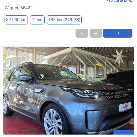
Wirges, 56422
32.000 km
Diesel
183 kw (249 PS)
★
➦
➜