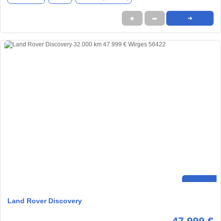
★
➦
➜
Land Rover Discovery
47.999 €