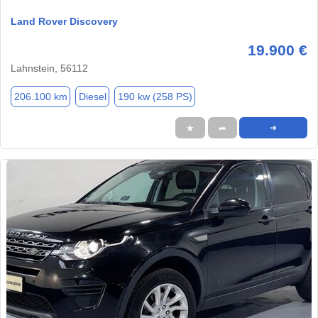
Land Rover Discovery
19.900 €
Lahnstein, 56112
206.100 km
Diesel
190 kw (258 PS)
★
➦
➜