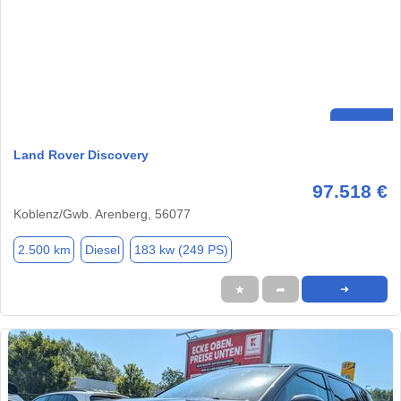
Land Rover Discovery
97.518 €
Koblenz/Gwb. Arenberg, 56077
2.500 km
Diesel
183 kw (249 PS)
★
➦
➜