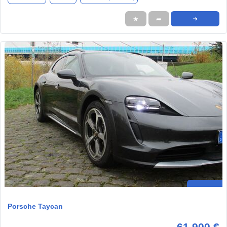
★
➦
➜
Porsche Taycan
61.900 €