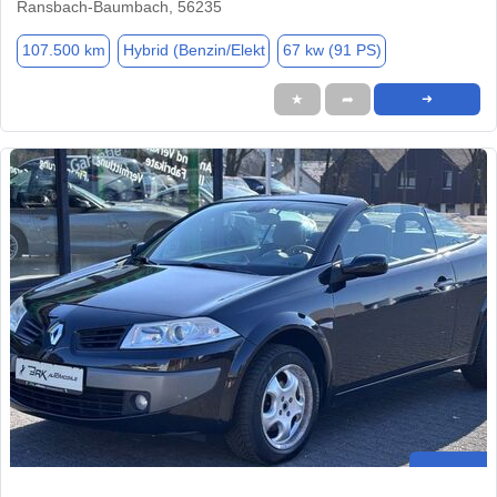
Ransbach-Baumbach, 56235
107.500 km
Hybrid (Benzin/Elekt
67 kw (91 PS)
★
➦
➜