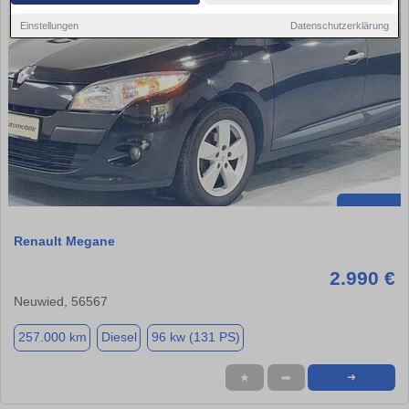
Einstellungen
Datenschutzerklärung
Renault Megane
2.990 €
Neuwied, 56567
257.000 km
Diesel
96 kw (131 PS)
★
➦
➜