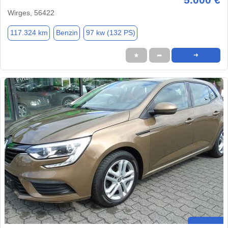
Wirges, 56422
117.324 km
Benzin
97 kw (132 PS)
★
➦
➜