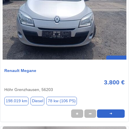
Renault Megane
3.800 €
Höhr Grenzhausen, 56203
198.019 km
Diesel
78 kw (106 PS)
★
➦
➜