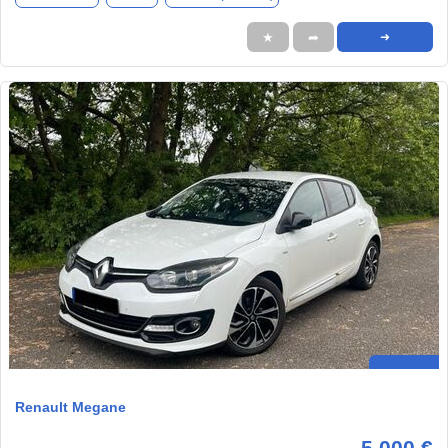
★
➦
➜
Renault Megane
5.000 €