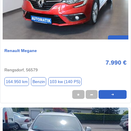
Renault Megane
7.990 €
Rengsdorf, 56579
164.950 km
Benzin
103 kw (140 PS)
★
➦
➜