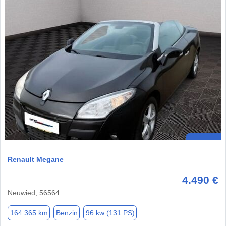
Renault Megane
4.490 €
Neuwied, 56564
164.365 km
Benzin
96 kw (131 PS)