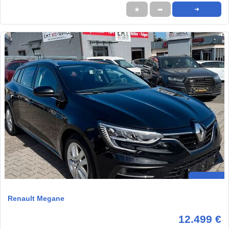
★
➦
➜
Renault Megane
12.499 €