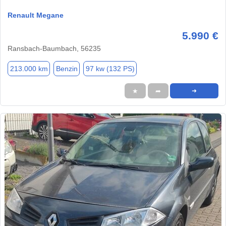
Renault Megane
5.990 €
Ransbach-Baumbach, 56235
213.000 km
Benzin
97 kw (132 PS)
★
➦
➜