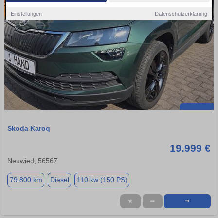
Einstellungen
Datenschutzerklärung
Skoda Karoq
19.999 €
Neuwied, 56567
79.800 km
Diesel
110 kw (150 PS)
★
➦
➜