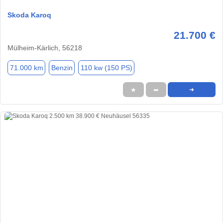
Skoda Karoq
21.700 €
Mülheim-Kärlich, 56218
71.000 km
Benzin
110 kw (150 PS)
★
➦
➜