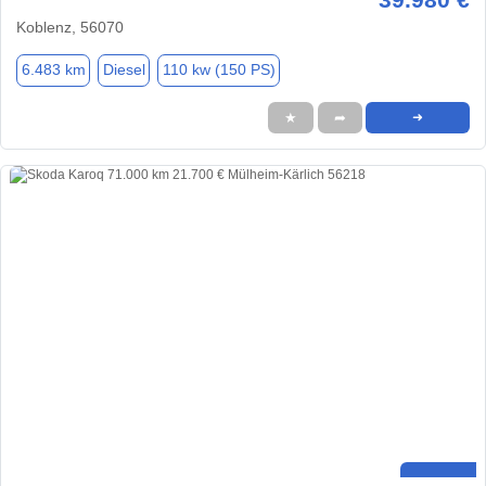
Koblenz, 56070
6.483 km
Diesel
110 kw (150 PS)
★
➦
➜