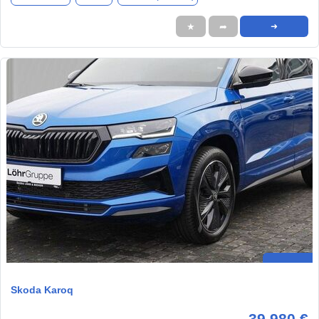
★
➦
➜
Skoda Karoq
39.980 €