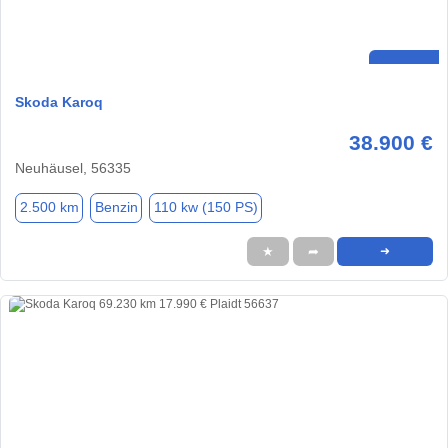
Skoda Karoq
38.900 €
Neuhäusel, 56335
2.500 km
Benzin
110 kw (150 PS)
★
➦
➜