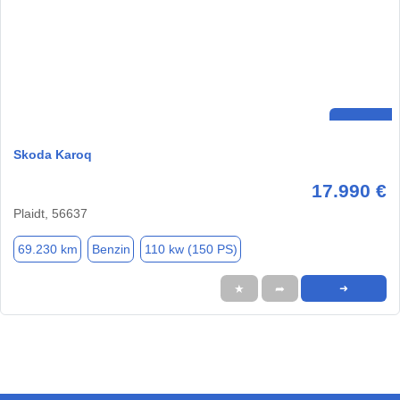
Skoda Karoq
17.990 €
Plaidt, 56637
69.230 km
Benzin
110 kw (150 PS)
★
➦
➜