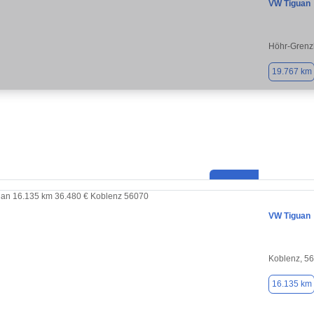
VW Tiguan
Höhr-Grenz
19.767 km
VW Tiguan
Koblenz, 5
16.135 km