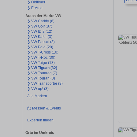
Bad E
❯ Oldtimer
❯ E-Auto
Autos der Marke VW
❯ VW Caddy (6)
❯ VW Golf (87)
❯ VW ID.3 (12)
❯ VW Käfer (3)
❯ VW Passat (3)
❯ VW Polo (20)
❯ VW T-Cross (10)
❯ VW T-Roc (30)
❯ VW Taigo (13)
❯ VW Tiguan (32)
❯ VW Touareg (7)
❯ VW Touran (8)
❯ VW Transporter (3)
❯ VW up! (3)
Alle Marken
Messen & Events
Experten finden
Orte im Umkreis