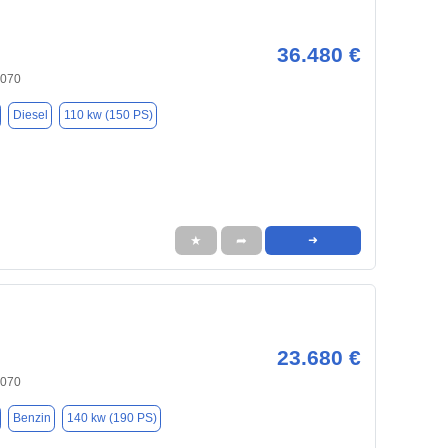
36.480 €
6070
Diesel
110 kw (150 PS)
★
➦
➜
23.680 €
6070
Benzin
140 kw (190 PS)