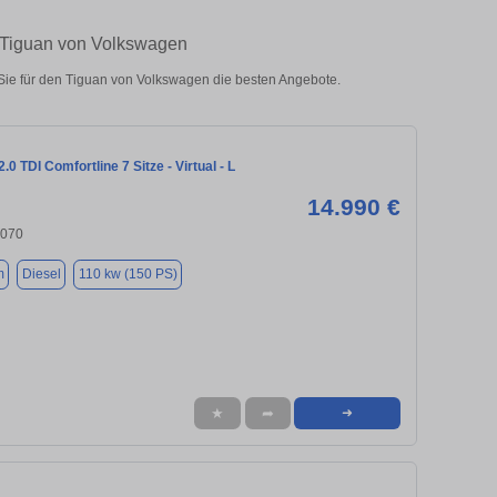
 Tiguan von Volkswagen
ie für den Tiguan von Volkswagen die besten Angebote.
.0 TDI Comfortline 7 Sitze - Virtual - L
14.990 €
6070
m
Diesel
110 kw (150 PS)
★
➦
➜