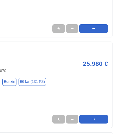
★
➦
➜
25.980 €
6070
Benzin
96 kw (131 PS)
★
➦
➜