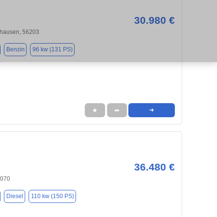
30.980 €
hausen, 56203
Benzin
96 kw (131 PS)
★
➦
➜
36.480 €
6070
Diesel
110 kw (150 PS)