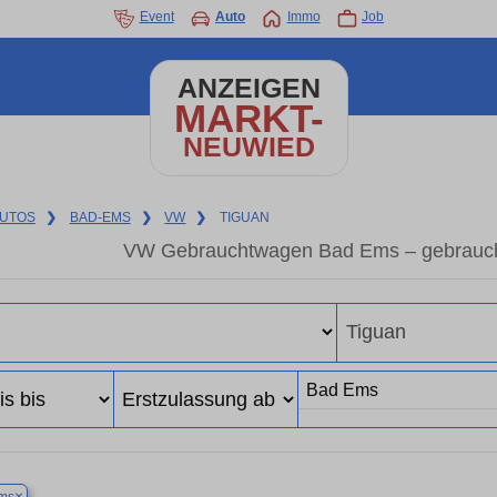
Event
Auto
Immo
Job
ANZEIGEN
MARKT-
NEUWIED
UTOS
❯
BAD-EMS
❯
VW
❯
TIGUAN
VW Gebrauchtwagen Bad Ems – gebrauch
×