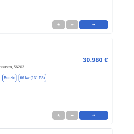
★
➦
➜
30.980 €
hausen, 56203
Benzin
96 kw (131 PS)
★
➦
➜