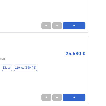
★
➦
➜
25.580 €
6070
Diesel
110 kw (150 PS)
★
➦
➜