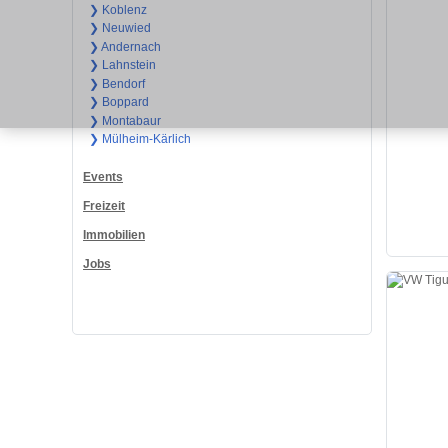
❯ Koblenz
❯ Neuwied
❯ Andernach
❯ Lahnstein
❯ Bendorf
❯ Boppard
❯ Montabaur
❯ Mülheim-Kärlich
Events
Freizeit
Immobilien
Jobs