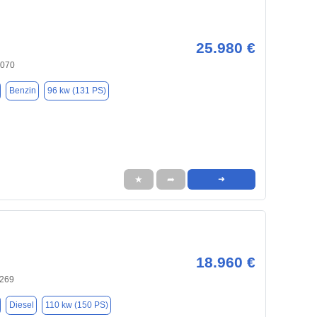
25.980 €
6070
Benzin
96 kw (131 PS)
★
➦
➜
18.960 €
6269
Diesel
110 kw (150 PS)