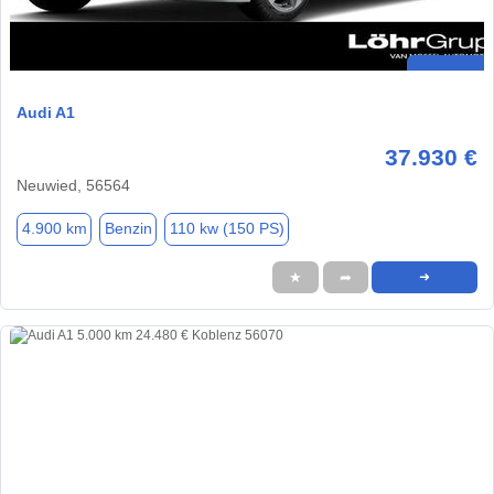
Audi A1
37.930 €
Neuwied, 56564
4.900 km
Benzin
110 kw (150 PS)
★
➦
➜