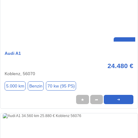
Audi A1
24.480 €
Koblenz, 56070
5.000 km
Benzin
70 kw (95 PS)
★
➦
➜