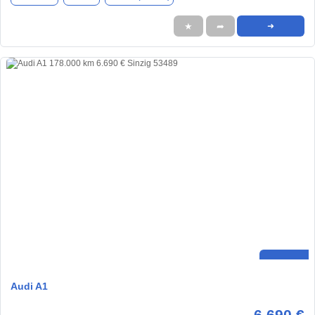
★
➦
➜
Audi A1
6.690 €