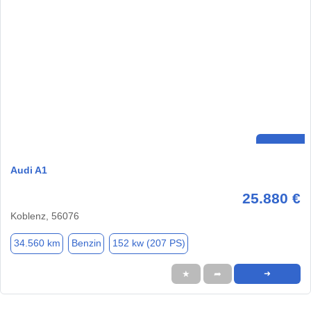
Audi A1
25.880 €
Koblenz, 56076
34.560 km
Benzin
152 kw (207 PS)
★
➦
➜