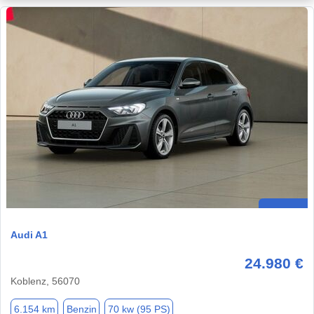
Audi A1
24.980 €
Koblenz, 56070
6.154 km
Benzin
70 kw (95 PS)