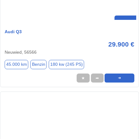
Audi Q3
29.900 €
Neuwied, 56566
45.000 km
Benzin
180 kw (245 PS)
★
➦
➜