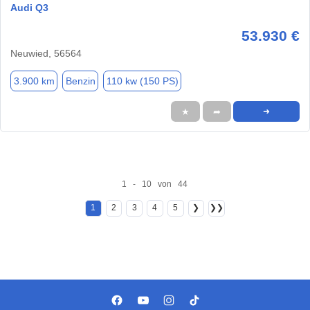
Audi Q3
53.930 €
Neuwied, 56564
3.900 km
Benzin
110 kw (150 PS)
★
➦
➜
1 - 10 von 44
1
2
3
4
5
❯
❯❯