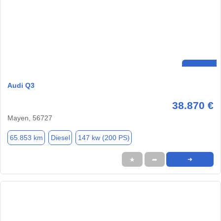
Audi Q3
38.870 €
Mayen, 56727
65.853 km
Diesel
147 kw (200 PS)
★
➦
➜