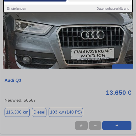
Einstellungen
Datenschutzerklärung
Audi Q3
13.650 €
Neuwied, 56567
116.300 km
Diesel
103 kw (140 PS)
★
➦
➜