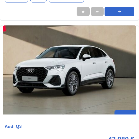
★
➦
➜
Audi Q3
42.980 €