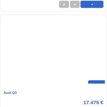
★
➦
➜
Audi Q3
17.475 €