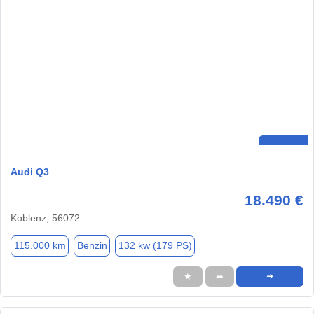
Audi Q3
18.490 €
Koblenz, 56072
115.000 km
Benzin
132 kw (179 PS)
★
➦
➜