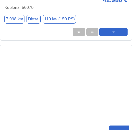
Koblenz, 56070
7.998 km
Diesel
110 kw (150 PS)
★
➦
➜