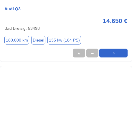
Audi Q3
14.650 €
Bad Breisig, 53498
180.000 km
Diesel
135 kw (184 PS)
★
➦
➜