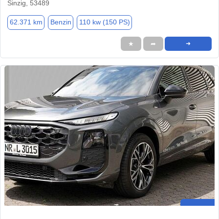
Sinzig, 53489
62.371 km
Benzin
110 kw (150 PS)
★
➦
➜