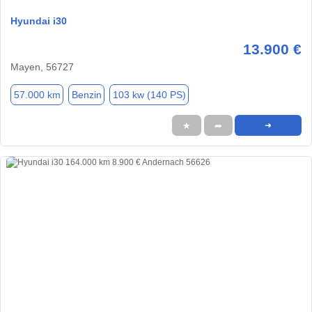
Hyundai i30
13.900 €
Mayen, 56727
57.000 km
Benzin
103 kw (140 PS)
★
➦
➜