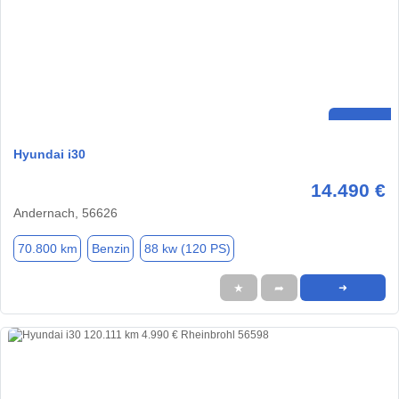
Hyundai i30
14.490 €
Andernach, 56626
70.800 km
Benzin
88 kw (120 PS)
★
➦
➜