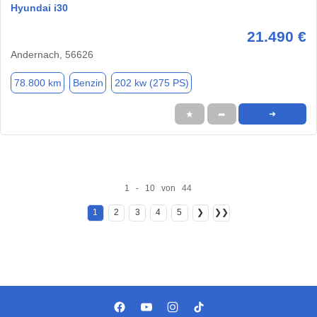
Hyundai i30
21.490 €
Andernach, 56626
78.800 km
Benzin
202 kw (275 PS)
★
➦
➜
1 - 10 von 44
1
2
3
4
5
❯
❯❯