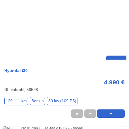
Hyundai i30
4.990 €
Rheinbrohl, 56598
120.111 km
Benzin
80 kw (109 PS)
★
➦
➜