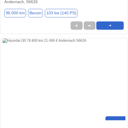
Andernach, 56626
96.000 km
Benzin
103 kw (140 PS)
★
➦
➜