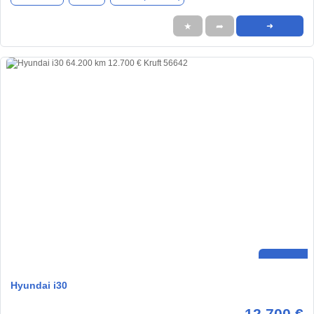
★
➦
➜
Hyundai i30
12.700 €