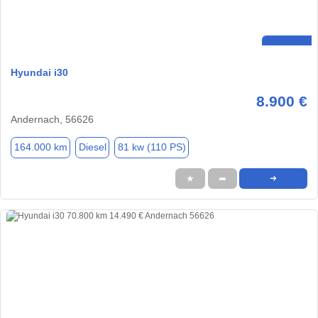
Hyundai i30
8.900 €
Andernach, 56626
164.000 km
Diesel
81 kw (110 PS)
★
➦
➜