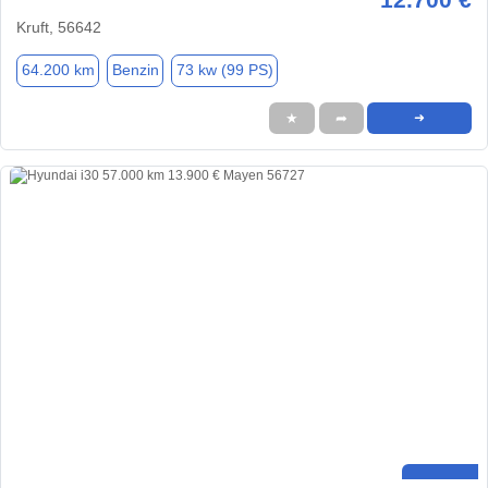
Kruft, 56642
64.200 km
Benzin
73 kw (99 PS)
★
➦
➜