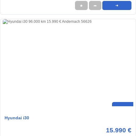
★
➦
➜
Hyundai i30
15.990 €