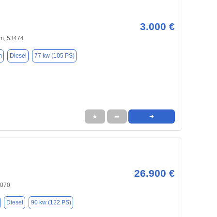
3.000 €
m, 53474
m
Diesel
77 kw (105 PS)
★
➦
➜
26.900 €
6070
Diesel
90 kw (122 PS)