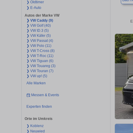
Bad H
❯ Oldtimer
❯ E-Auto
Autos der Marke VW
❯ VW Caddy (9)
E
❯ VW Golf (40)
❯ VW ID.3 (5)
❯ VW Käfer (5)
❯ VW Passat (4)
❯ VW Polo (11)
❯ VW T-Cross (8)
❯ VW T-Roc (11)
❯ VW Tiguan (6)
❯ VW Touareg (3)
❯ VW Touran (7)
❯ VW up! (5)
Alle Marken
Messen & Events
Experten finden
Orte im Umkreis
❯ Koblenz
❯ Neuwied