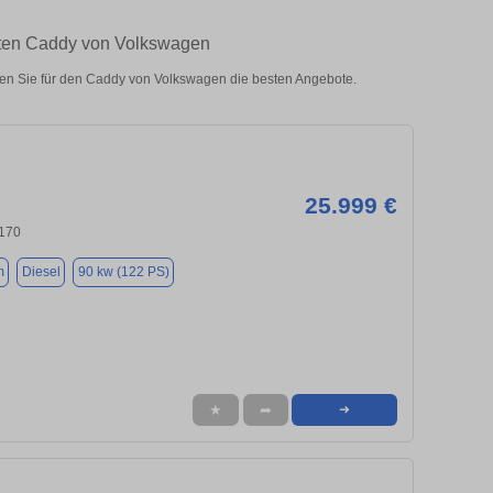
hten Caddy von Volkswagen
n Sie für den Caddy von Volkswagen die besten Angebote.
25.999 €
6170
m
Diesel
90 kw (122 PS)
★
➦
➜