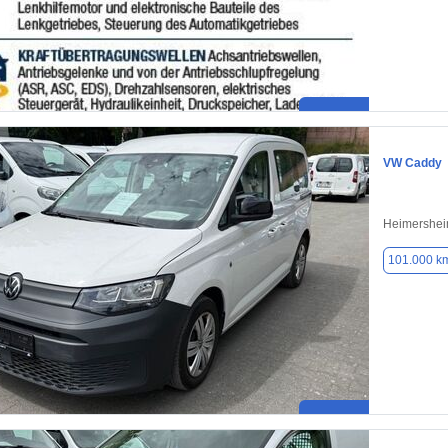
VW Caddy
Heimershei
101.000 k