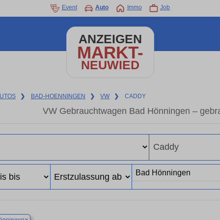
Event
Auto
Immo
Job
ANZEIGEN
MARKT-
NEUWIED
UTOS
❯
BAD-HOENNINGEN
❯
VW
❯
CADDY
VW Gebrauchtwagen Bad Hönningen – gebr
×