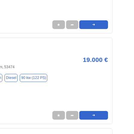
★
➦
➜
19.000 €
m, 53474
m
Diesel
90 kw (122 PS)
★
➦
➜