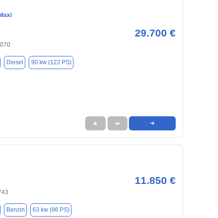
Maxi
29.700 €
6070
Diesel
90 kw (122 PS)
★
➦
➜
11.850 €
743
Benzin
63 kw (86 PS)