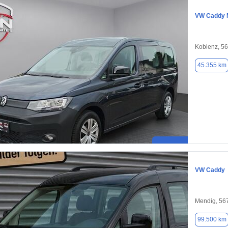
VW Caddy 
Koblenz, 5
45.355 km
VW Caddy
Mendig, 56
99.500 km