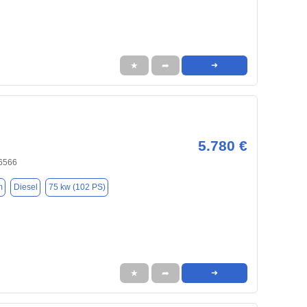
★
➦
➜
5.780 €
6566
m
Diesel
75 kw (102 PS)
★
➦
➜