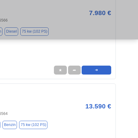
7.980 €
6566
m
Diesel
75 kw (102 PS)
★
➦
➜
13.590 €
6564
Benzin
75 kw (102 PS)