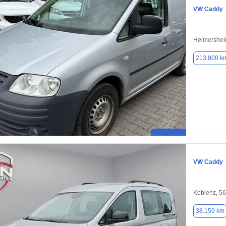
VW Caddy
Heimershei
213.800 k
VW Caddy
Koblenz, 5
38.159 km