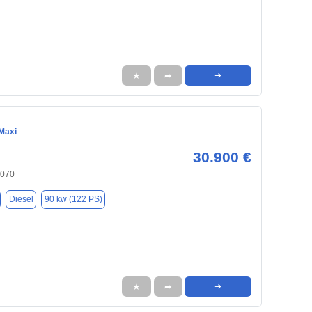
★
➦
➜
Maxi
30.900 €
6070
Diesel
90 kw (122 PS)
★
➦
➜