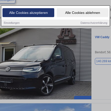
önningen
Finden Sie in Bad Hönningen Ihren gebrauc
Alle Cookies akzeptieren
Alle Cookies ablehnen
ntdecken Sie in Bad Hönningen gebrauchte VW Caddy Gebrauchtwagen. Hier finde
Einstellungen
Datenschutzerklärung
VW Caddy
Bendorf, 5
140.269 k