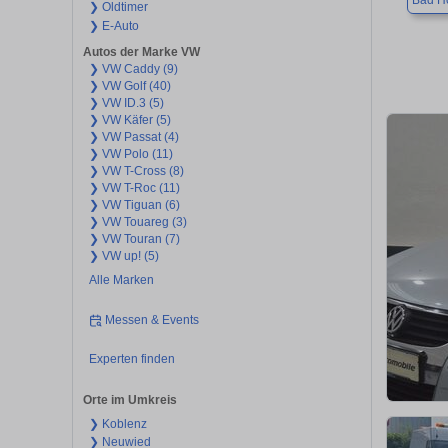
Bad H
❯ Oldtimer
❯ E-Auto
Autos der Marke VW
❯ VW Caddy (9)
❯ VW Golf (40)
❯ VW ID.3 (5)
❯ VW Käfer (5)
❯ VW Passat (4)
❯ VW Polo (11)
❯ VW T-Cross (8)
❯ VW T-Roc (11)
❯ VW Tiguan (6)
❯ VW Touareg (3)
❯ VW Touran (7)
❯ VW up! (5)
Alle Marken
Messen & Events
Experten finden
Orte im Umkreis
❯ Koblenz
❯ Neuwied