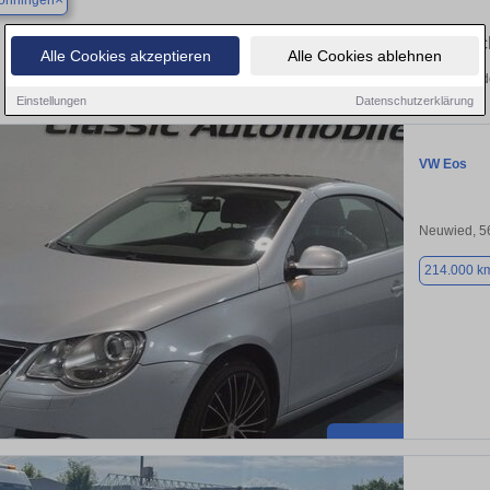
önningen
Finden Sie in Bad Hönningen Ihren gebrau
Alle Cookies akzeptieren
Alle Cookies ablehnen
Entdecken Sie in Bad Hönningen gebrauchte VW Eos Gebrauchtwagen. Hier finde
Einstellungen
Datenschutzerklärung
VW Eos
Neuwied, 5
214.000 k