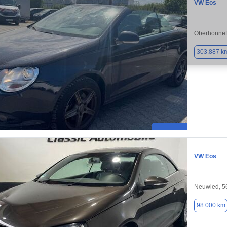
VW Eos
Oberhonnef
303.887 k
VW Eos
Neuwied, 5
98.000 km