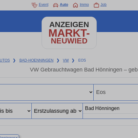
Event
Auto
Immo
Job
ANZEIGEN
MARKT-
NEUWIED
UTOS
❯
BAD-HOENNINGEN
❯
VW
❯
EOS
VW Gebrauchtwagen Bad Hönningen – geb
×