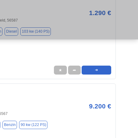
1.290 €
eld, 56587
m
Diesel
103 kw (140 PS)
★
➦
➜
9.200 €
6567
Benzin
90 kw (122 PS)