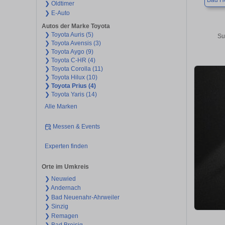
Bad H
❯ Oldtimer
❯ E-Auto
Autos der Marke Toyota
❯ Toyota Auris (5)
Su
❯ Toyota Avensis (3)
❯ Toyota Aygo (9)
❯ Toyota C-HR (4)
❯ Toyota Corolla (11)
❯ Toyota Hilux (10)
❯ Toyota Prius (4)
❯ Toyota Yaris (14)
Alle Marken
Messen & Events
Experten finden
Orte im Umkreis
❯ Neuwied
❯ Andernach
❯ Bad Neuenahr-Ahrweiler
❯ Sinzig
❯ Remagen