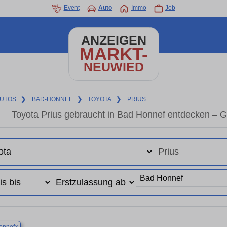
Event
Auto
Immo
Job
ANZEIGEN
MARKT-
NEUWIED
UTOS
❯
BAD-HONNEF
❯
TOYOTA
❯
PRIUS
Toyota Prius gebraucht in Bad Honnef entdecken – 
×