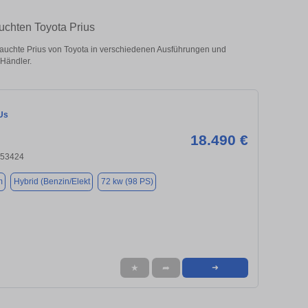
uchten Toyota Prius
auchte Prius von Toyota in verschiedenen Ausführungen und
 Händler.
Us
18.490 €
 53424
m
Hybrid (Benzin/Elekt
72 kw (98 PS)
★
➦
➜