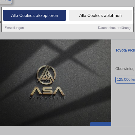
onnef
Finden Sie in Bad Honnef Ihren gebra
Alle Cookies akzeptieren
Alle Cookies ablehnen
chen Sie in Bad Honnef einen Toyota Prius Gebrauchtwagen? Entdecken Sie gebr
Preisklassen von privat und vom
Einstellungen
Datenschutzerklärung
Toyota PRI
Oberwinter,
125.000 k