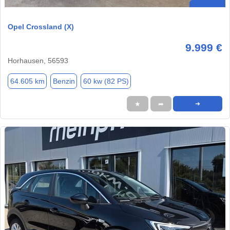
Opel Crossland (X)
9.999 €
Horhausen, 56593
64.605 km
Benzin
60 kw (82 PS)
★
➦
➜