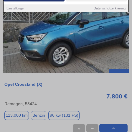
Einstellungen
Datenschutzerklärung
Opel Crossland (X)
7.800 €
Remagen, 53424
113.000 km
Benzin
96 kw (131 PS)
★
➦
➜