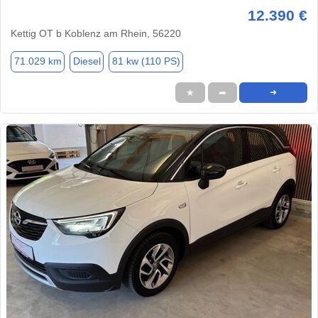
12.390 €
Kettig OT b Koblenz am Rhein, 56220
71.029 km
Diesel
81 kw (110 PS)
★
➦
➜