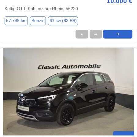
10.000 €
Kettig OT b Koblenz am Rhein, 56220
57.749 km
Benzin
61 kw (83 PS)
★
➦
➜