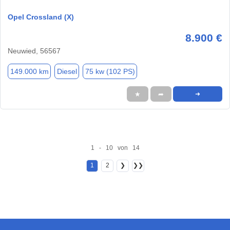
Opel Crossland (X)
8.900 €
Neuwied, 56567
149.000 km
Diesel
75 kw (102 PS)
★
➦
➜
1 - 10 von 14
1
2
❯
❯❯