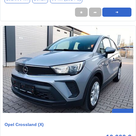
★
➦
➜
Opel Crossland (X)