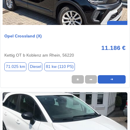
Opel Crossland (X)
11.186 €
Kettig OT b Koblenz am Rhein, 56220
71.025 km
Diesel
81 kw (110 PS)
★
➦
➜