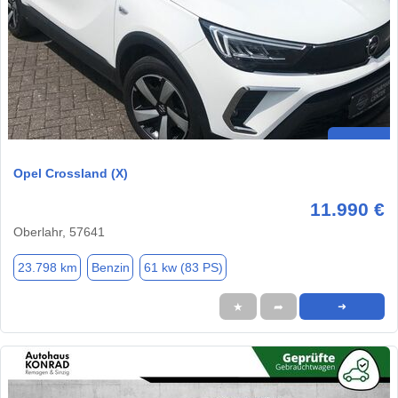
Opel Crossland (X)
11.990 €
Oberlahr, 57641
23.798 km
Benzin
61 kw (83 PS)
★
➦
➜