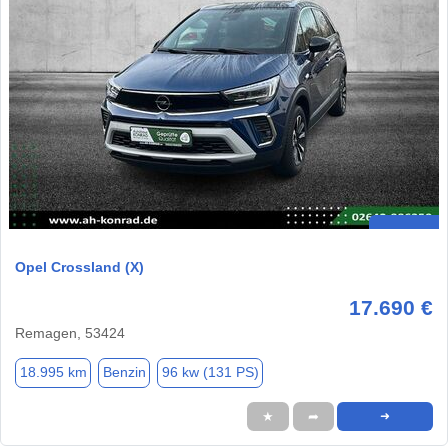
Opel Crossland (X)
17.690 €
Remagen, 53424
18.995 km
Benzin
96 kw (131 PS)
★
➦
➜