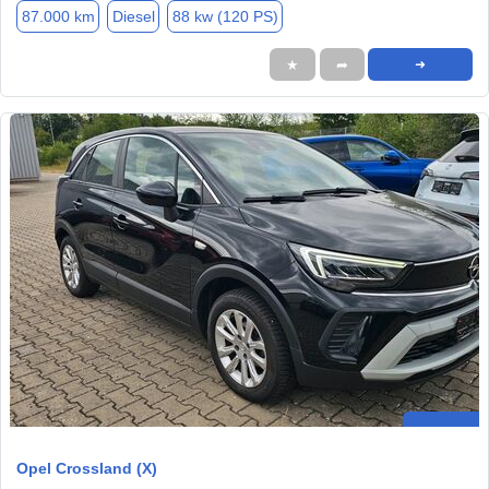
87.000 km
Diesel
88 kw (120 PS)
★
➦
➜
Opel Crossland (X)