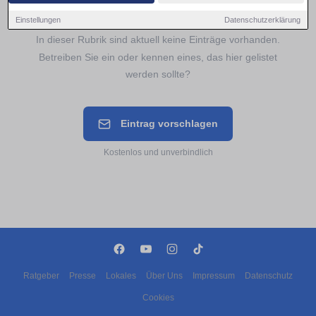
Noch keine Einträge Termine verfügbar
Einstellungen
Datenschutzerklärung
In dieser Rubrik sind aktuell keine Einträge vorhanden.
Betreiben Sie ein oder kennen eines, das hier gelistet
werden sollte?
Eintrag vorschlagen
Kostenlos und unverbindlich
Ratgeber
Presse
Lokales
Über Uns
Impressum
Datenschutz
Cookies