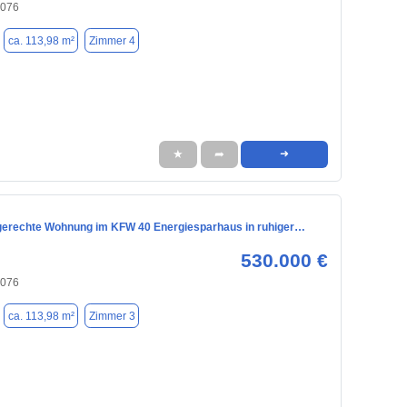
6076
ca. 113,98 m²
Zimmer 4
★
➦
➜
ngerechte Wohnung im KFW 40 Energiesparhaus in ruhiger…
530.000 €
6076
ca. 113,98 m²
Zimmer 3