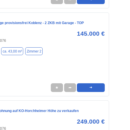
ge provisionsfrei Koblenz - 2 ZKB mit Garage - TOP
145.000 €
6076
ca. 43,00 m²
Zimmer 2
★
➦
➜
hnung auf KO-Horchheimer Höhe zu verkaufen
249.000 €
6076