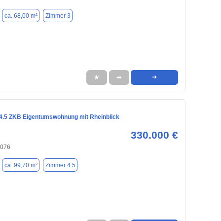
ca. 68,00 m²
Zimmer 3
★
➦
➜
4.5 ZKB Eigentumswohnung mit Rheinblick
330.000 €
6076
ca. 99,70 m²
Zimmer 4.5