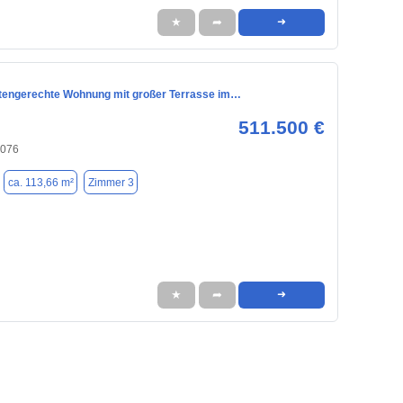
★
➦
➜
tengerechte Wohnung mit großer Terrasse im…
511.500 €
6076
ca. 113,66 m²
Zimmer 3
★
➦
➜