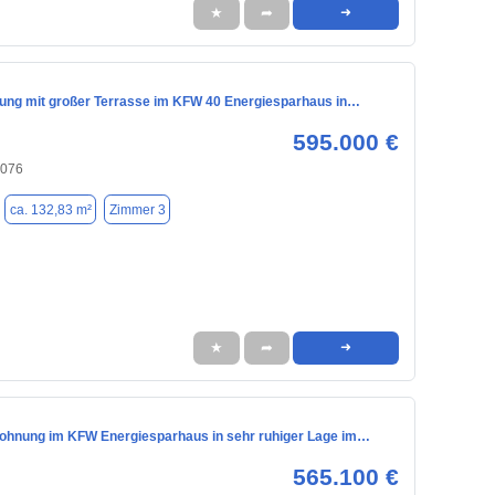
★
➦
➜
ung mit großer Terrasse im KFW 40 Energiesparhaus in…
595.000 €
6076
ca. 132,83 m²
Zimmer 3
★
➦
➜
hnung im KFW Energiesparhaus in sehr ruhiger Lage im…
565.100 €