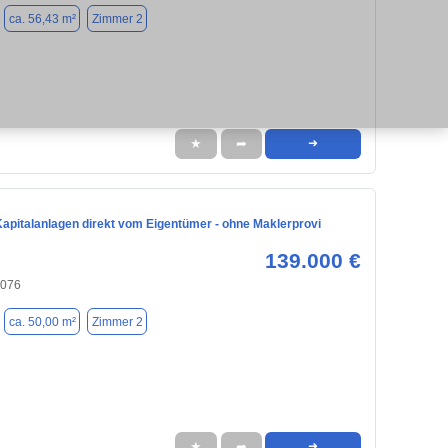
ca. 56,43 m²
Zimmer 2
★
➦
➜
Kapitalanlagen direkt vom Eigentümer - ohne Maklerprovi
139.000 €
6076
ca. 50,00 m²
Zimmer 2
★
➦
➜