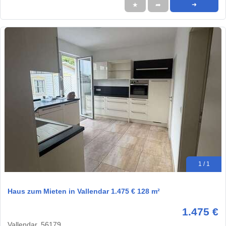
★
➦
➜
1 / 1
Haus zum Mieten in Vallendar 1.475 € 128 m²
1.475 €
Vallendar, 56179