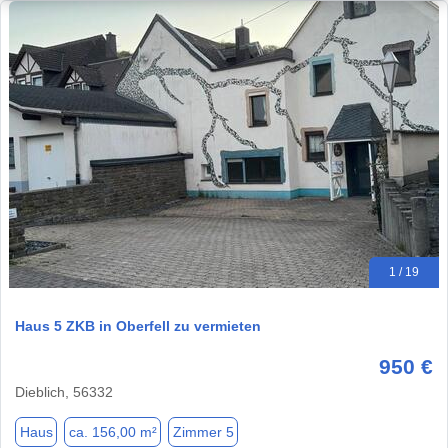
1 / 19
Haus 5 ZKB in Oberfell zu vermieten
950 €
Dieblich, 56332
Haus
ca. 156,00 m²
Zimmer 5