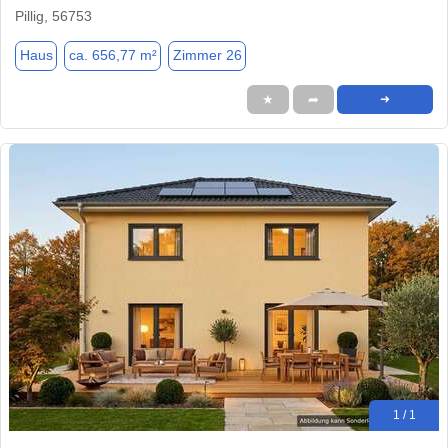
Pillig, 56753
Haus
ca. 656,77 m²
Zimmer 26
★
➦
➜
1 / 1