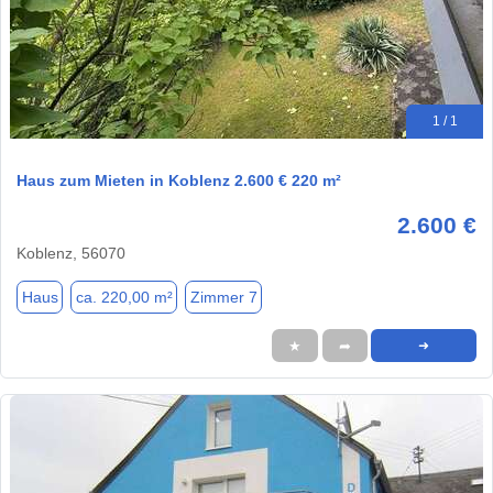
1 / 1
Haus zum Mieten in Koblenz 2.600 € 220 m²
2.600 €
Koblenz, 56070
Haus
ca. 220,00 m²
Zimmer 7
★
➦
➜