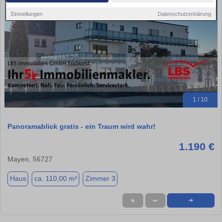
Einstellungen
Datenschutzerklärung
1 / 10
Panoramablick gratis - ein Traum wird wahr!
1.190 €
Mayen, 56727
Haus
ca. 110,00 m²
Zimmer 3
★
➦
➜