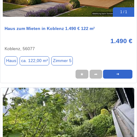
1 / 1
Haus zum Mieten in Koblenz 1.490 € 122 m²
1.490 €
Koblenz, 56077
Haus
ca. 122,00 m²
Zimmer 5
★
➦
➜