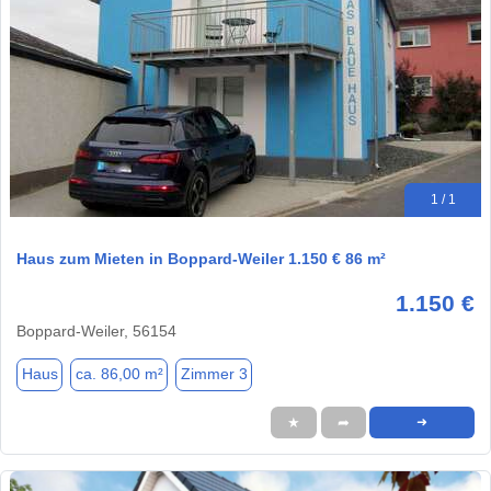
1 / 1
Haus zum Mieten in Boppard-Weiler 1.150 € 86 m²
1.150 €
Boppard-Weiler, 56154
Haus
ca. 86,00 m²
Zimmer 3
★
➦
➜