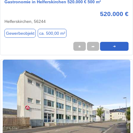
Gastronomie in Helferskirchen 520.000 € 500 m²
520.000 €
Helferskirchen, 56244
Gewerbeobjekt
ca. 500,00 m²
★
➦
➜