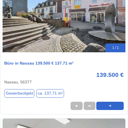
1 / 1
Büro in Nassau 139.500 € 137.71 m²
139.500 €
Nassau, 56377
Gewerbeobjekt
ca. 137,71 m²
★
➦
➜