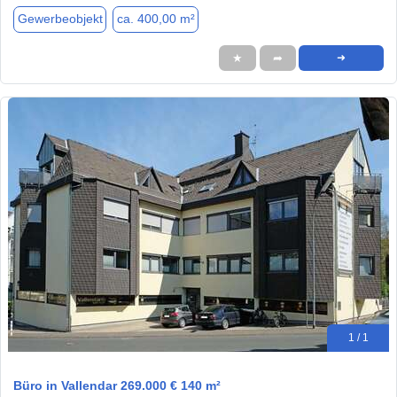
Gewerbeobjekt
ca. 400,00 m²
★
➦
➜
1 / 1
Büro in Vallendar 269.000 € 140 m²