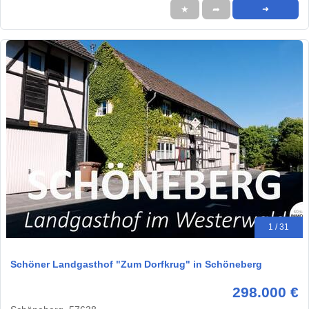
★
➦
➜
1 / 31
Schöner Landgasthof "Zum Dorfkrug" in Schöneberg
298.000 €