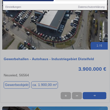
Einstellungen
Datenschutzerklärung
1 / 6
Gewerbehallen - Autohaus - Industriegebiet Distelfeld
3.900.000 €
Neuwied, 56564
Gewerbeobjekt
ca. 1.900,00 m²
★
➦
➜