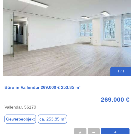
1 / 1
Büro in Vallendar 269.000 € 253.85 m²
269.000 €
Vallendar, 56179
Gewerbeobjekt
ca. 253,85 m²
★
➦
➜