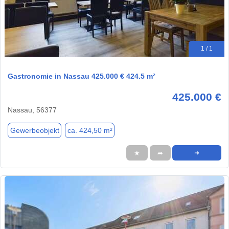
1 / 1
Gastronomie in Nassau 425.000 € 424.5 m²
425.000 €
Nassau, 56377
Gewerbeobjekt
ca. 424,50 m²
★
➦
➜