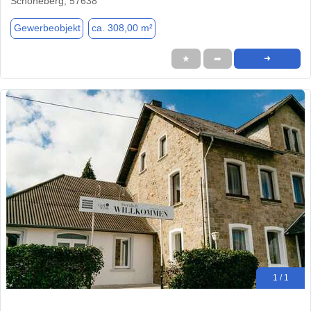
Schöneberg, 57638
Gewerbeobjekt
ca. 308,00 m²
★
➦
➜
1 / 1