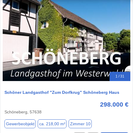
1 / 31
Schöner Landgasthof "Zum Dorfkrug" Schöneberg Haus
298.000 €
Schöneberg, 57638
Gewerbeobjekt
ca. 218,00 m²
Zimmer 10